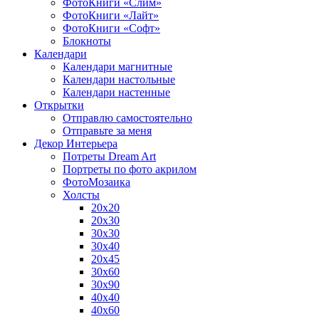
ФотоКниги «Слим»
ФотоКниги «Лайт»
ФотоКниги «Софт»
Блокноты
Календари
Календари магнитные
Календари настольные
Календари настенные
Открытки
Отправлю самостоятельно
Отправьте за меня
Декор Интерьера
Потреты Dream Art
Портреты по фото акрилом
ФотоМозаика
Холсты
20х20
20х30
30х30
30х40
20х45
30х60
30х90
40х40
40х60