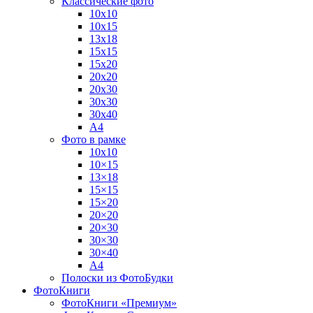
Классические фото
10х10
10х15
13х18
15х15
15х20
20х20
20х30
30х30
30х40
А4
Фото в рамке
10х10
10×15
13×18
15×15
15×20
20×20
20×30
30×30
30×40
A4
Полоски из ФотоБудки
ФотоКниги
ФотоКниги «Премиум»