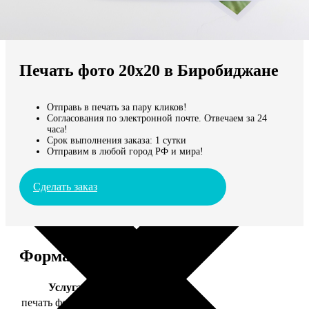
Не нашли Ваш город?
Мы доставляем по всему миру
Печать фото 20х20 в Биробиджане
Продолжить без города
Отправь в печать за пару кликов!
Согласования по электронной почте. Отвечаем за 24
часа!
Срок выполнения заказа: 1 сутки
Отправим в любой город РФ и мира!
Сделать заказ
Форматы и цены
Услуга
Цена, руб.
печать фото 20х20
119