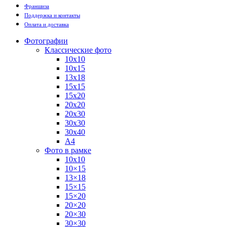
Франшиза
Поддержка и контакты
Оплата и доставка
Фотографии
Классические фото
10х10
10х15
13х18
15х15
15х20
20х20
20х30
30х30
30х40
А4
Фото в рамке
10х10
10×15
13×18
15×15
15×20
20×20
20×30
30×30