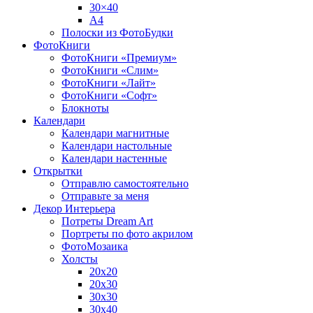
30×40
A4
Полоски из ФотоБудки
ФотоКниги
ФотоКниги «Премиум»
ФотоКниги «Слим»
ФотоКниги «Лайт»
ФотоКниги «Софт»
Блокноты
Календари
Календари магнитные
Календари настольные
Календари настенные
Открытки
Отправлю самостоятельно
Отправьте за меня
Декор Интерьера
Потреты Dream Art
Портреты по фото акрилом
ФотоМозаика
Холсты
20х20
20х30
30х30
30х40