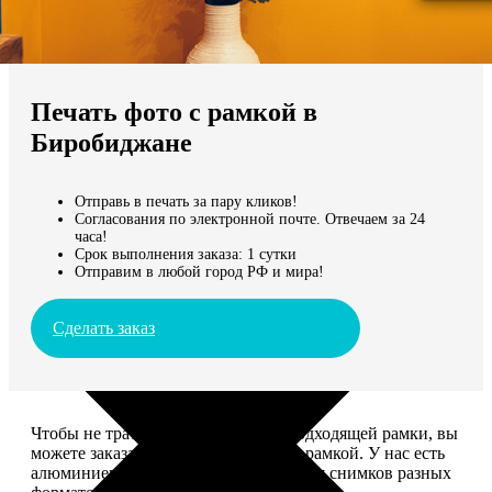
Не нашли Ваш город?
Мы доставляем по всему миру
Печать фото с рамкой в
Продолжить без города
Биробиджане
Отправь в печать за пару кликов!
Согласования по электронной почте. Отвечаем за 24
часа!
Срок выполнения заказа: 1 сутки
Отправим в любой город РФ и мира!
Сделать заказ
Чтобы не тратить время на поиск подходящей рамки, вы
можете заказать печать фото сразу с рамкой. У нас есть
алюминиевые и деревянные рамки для снимков разных