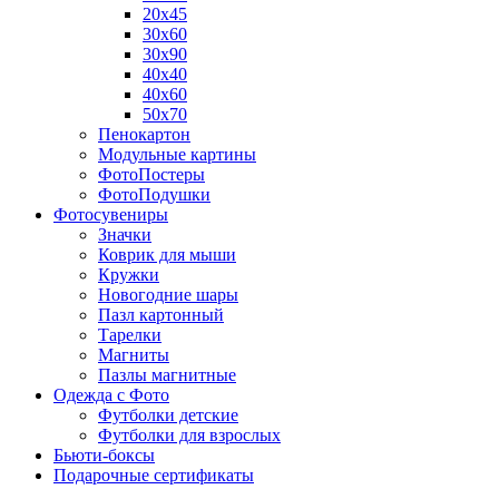
20х45
30х60
30х90
40х40
40х60
50х70
Пенокартон
Модульные картины
ФотоПостеры
ФотоПодушки
Фотоcувениры
Значки
Коврик для мыши
Кружки
Новогодние шары
Пазл картонный
Тарелки
Магниты
Пазлы магнитные
Одежда с Фото
Футболки детские
Футболки для взрослых
Бьюти-боксы
Подарочные сертификаты