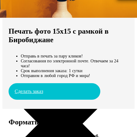
Не нашли Ваш город?
Мы доставляем по всему миру
Печать фото 15х15 с рамкой в
Продолжить без города
Биробиджане
Отправь в печать за пару кликов!
Согласования по электронной почте. Отвечаем за 24
часа!
Срок выполнения заказа: 1 сутки
Отправим в любой город РФ и мира!
Сделать заказ
Форматы и цены
Услуга
Цена, руб.