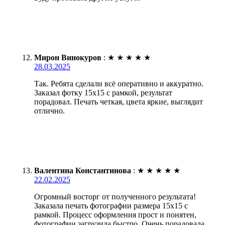
Мирон Винокуров
:
★
★
★
★
★
28.03.2025
Так. Ребята сделали всё оперативно и аккуратно.
Заказал фотку 15х15 с рамкой, результат
порадовал. Печать четкая, цвета яркие, выглядит
отлично.
Валентина Константинова
:
★
★
★
★
★
22.02.2025
Огромный восторг от полученного результата!
Заказала печать фотографии размера 15х15 с
рамкой. Процесс оформления прост и понятен,
фотографии загрузила быстро. Очень порадовала