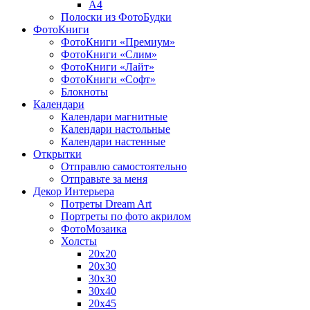
A4
Полоски из ФотоБудки
ФотоКниги
ФотоКниги «Премиум»
ФотоКниги «Слим»
ФотоКниги «Лайт»
ФотоКниги «Софт»
Блокноты
Календари
Календари магнитные
Календари настольные
Календари настенные
Открытки
Отправлю самостоятельно
Отправьте за меня
Декор Интерьера
Потреты Dream Art
Портреты по фото акрилом
ФотоМозаика
Холсты
20х20
20х30
30х30
30х40
20х45