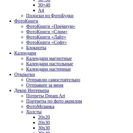
30×40
A4
Полоски из ФотоБудки
ФотоКниги
ФотоКниги «Премиум»
ФотоКниги «Слим»
ФотоКниги «Лайт»
ФотоКниги «Софт»
Блокноты
Календари
Календари магнитные
Календари настольные
Календари настенные
Открытки
Отправлю самостоятельно
Отправьте за меня
Декор Интерьера
Потреты Dream Art
Портреты по фото акрилом
ФотоМозаика
Холсты
20х20
20х30
30х30