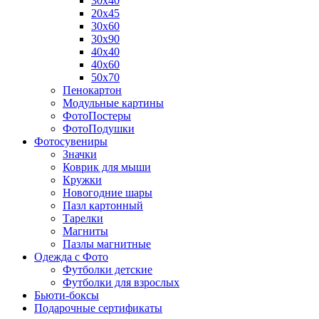
30х40
20х45
30х60
30х90
40х40
40х60
50х70
Пенокартон
Модульные картины
ФотоПостеры
ФотоПодушки
Фотоcувениры
Значки
Коврик для мыши
Кружки
Новогодние шары
Пазл картонный
Тарелки
Магниты
Пазлы магнитные
Одежда с Фото
Футболки детские
Футболки для взрослых
Бьюти-боксы
Подарочные сертификаты