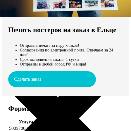
Не нашли Ваш город?
Мы доставляем по всему миру
Печать постеров на заказ в Ельце
Продолжить без города
Отправь в печать за пару кликов!
Согласования по электронной почте. Отвечаем за 24
часа!
Срок выполнения заказа: 1 сутки
Отправим в любой город РФ и мира!
Сделать заказ
Форматы и цены
Услуга
Цена, руб.
500х700 глянец
2490