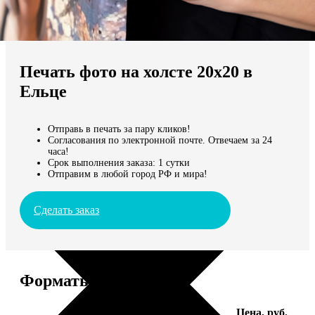
Не нашли Ваш город?
Мы доставляем по всему миру
Печать фото на холсте 20х20 в
Продолжить без города
Ельце
Отправь в печать за пару кликов!
Согласования по электронной почте. Отвечаем за 24
часа!
Срок выполнения заказа: 1 сутки
Отправим в любой город РФ и мира!
Сделать заказ
Форматы и цены
Услуга
Цена, руб.