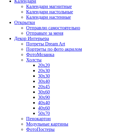
Календари
Календари магнитные
Календари настольные
Календари настенные
Открытки
Отправлю самостоятельно
Отправьте за меня
Декор Интерьера
Потреты Dream Art
Портреты по фото акрилом
ФотоМозаика
Холсты
20х20
20х30
30х30
30х40
20х45
30х60
30х90
40х40
40х60
50х70
Пенокартон
Модульные картины
ФотоПостеры