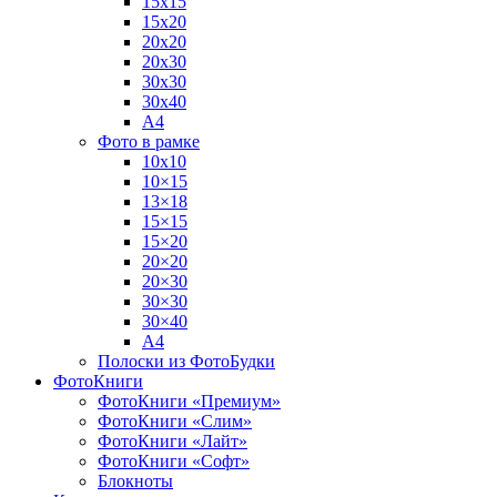
15х15
15х20
20х20
20х30
30х30
30х40
А4
Фото в рамке
10х10
10×15
13×18
15×15
15×20
20×20
20×30
30×30
30×40
A4
Полоски из ФотоБудки
ФотоКниги
ФотоКниги «Премиум»
ФотоКниги «Слим»
ФотоКниги «Лайт»
ФотоКниги «Софт»
Блокноты