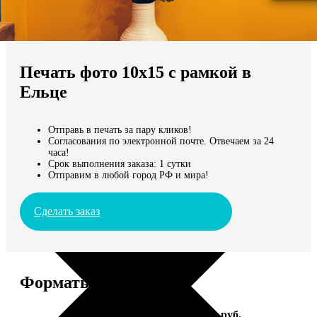
Не нашли Ваш город?
Мы доставляем по всему миру
Печать фото 10х15 с рамкой в
Продолжить без города
Ельце
Отправь в печать за пару кликов!
Согласования по электронной почте. Отвечаем за 24
часа!
Срок выполнения заказа: 1 сутки
Отправим в любой город РФ и мира!
Сделать заказ
Форматы и цены
Услуга
Цена, руб.