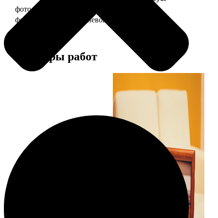
фото 10х15 в деревянной рамке
340
фото 10х15 в алюминиевой рамке
1490
Примеры работ