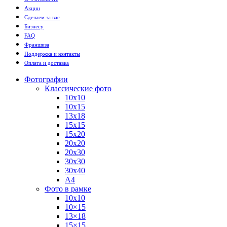
Акции
Сделаем за вас
Бизнесу
FAQ
Франшиза
Поддержка и контакты
Оплата и доставка
Фотографии
Классические фото
10х10
10х15
13х18
15х15
15х20
20х20
20х30
30х30
30х40
А4
Фото в рамке
10х10
10×15
13×18
15×15