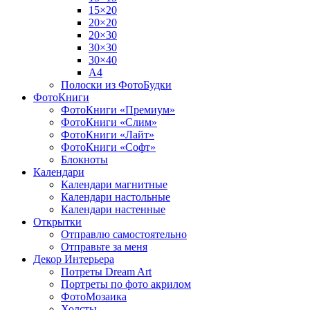
15×20
20×20
20×30
30×30
30×40
A4
Полоски из ФотоБудки
ФотоКниги
ФотоКниги «Премиум»
ФотоКниги «Слим»
ФотоКниги «Лайт»
ФотоКниги «Софт»
Блокноты
Календари
Календари магнитные
Календари настольные
Календари настенные
Открытки
Отправлю самостоятельно
Отправьте за меня
Декор Интерьера
Потреты Dream Art
Портреты по фото акрилом
ФотоМозаика
Холсты