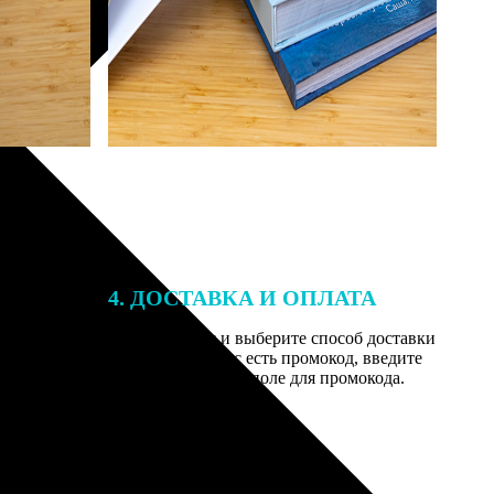
4. ДОСТАВКА И ОПЛАТА
той. После
Введите адрес и выберите способ доставки
 на email с
заказа. Если у вас есть промокод, введите
вим заказ
его в специальное поле для промокода.
мером для