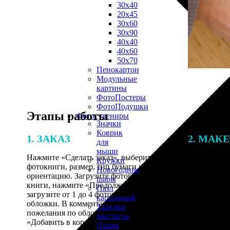
30х40
20х45
30х60
30х90
40х40
40х60
50х70
Пенокартон
Модульные
картины
ФотоПостеры
ФотоПодушки
Этапы работы
Фотоcувениры
Значки
Коврик
1. ЗАКАЗ
2. МАК
для
мыши
Нажмите «Сделать заказ», выберите тип
Итоговая с
Кружки
фотокниги, размер, тип бумаги и
от количест
Новогодние
ориентацию. Загрузите фотографии для
подготовки 
шары
книги, нажмите «Продолжить» и
специалисты
Пазл
загрузите от 1 до 4 фотографий для
указанному 
картонный
обложки. В комментарии оставьте свои
согласовани
Тарелки
пожелания по обложке, нажмите
Магниты
«Добавить в корзину».
Пазлы