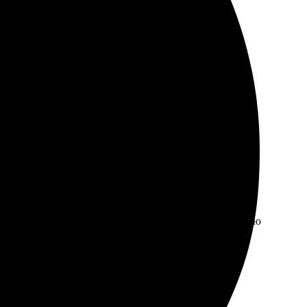
а. Качество на высоте, картинка яркая. Определенно
ормления не занял много времени. Качество печати
енным результатом, буду заказывать снова. Рекомендую