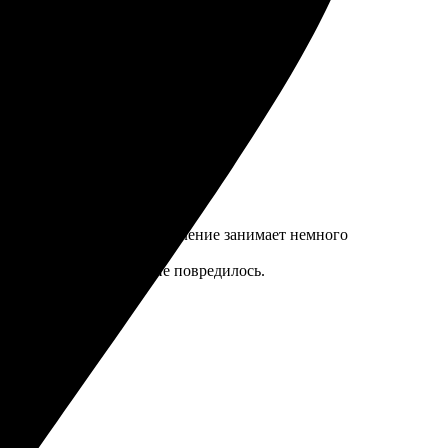
по высшему разряду!
йт хорошо продуман, оформление занимает немного
овка надежная, ничего не повредилось.
регулярно!