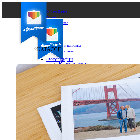
О ФотоПочте
Акции
Сделаем за вас
Бизнесу
FAQ
Франшиза
Поддержка и контакты
КАТАЛОГ
Оплата и доставка
Фотографии
Классические
фото
Ваш город:
10х10
10х15
Ваш регион доставки
13х18
15х15
Выберите из списка:
15х20
20х20
20х30
30х30
30х40
А4
Фото
в