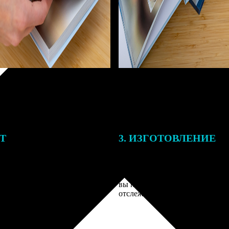
ЕТ
3. ИЗГОТОВЛЕНИЕ
тоимость ФотоКниги зависит
Оплатите заказ банковской кар
ва страниц. В процессе
оплаты получите подтверждение
заказа к печати наши
описанием заказа. Когда отпра
 могут связаться с Вами по
вы получите письмо с трек-но
телефону или email для
отслеживания.
я деталей.