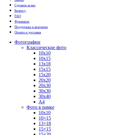
Сделаем за вас
Бизнесу
FAQ
Франшиза
Поддержка и контакты
Оплата и доставка
Фотографии
Классические фото
10х10
10х15
13х18
15х15
15х20
20х20
20х30
30х30
30х40
А4
Фото в рамке
10х10
10×15
13×18
15×15
15×20