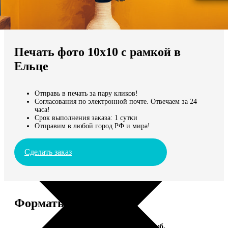
Не нашли Ваш город?
Мы доставляем по всему миру
Печать фото 10х10 с рамкой в
Продолжить без города
Ельце
Отправь в печать за пару кликов!
Согласования по электронной почте. Отвечаем за 24
часа!
Срок выполнения заказа: 1 сутки
Отправим в любой город РФ и мира!
Сделать заказ
Форматы и цены
Услуга
Цена, руб.