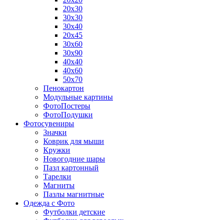
20х30
30х30
30х40
20х45
30х60
30х90
40х40
40х60
50х70
Пенокартон
Модульные картины
ФотоПостеры
ФотоПодушки
Фотоcувениры
Значки
Коврик для мыши
Кружки
Новогодние шары
Пазл картонный
Тарелки
Магниты
Пазлы магнитные
Одежда с Фото
Футболки детские