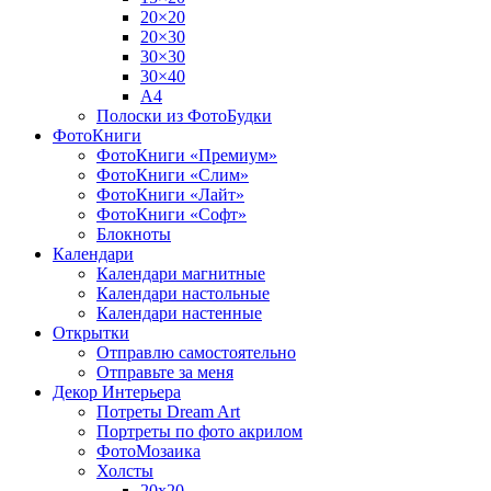
20×20
20×30
30×30
30×40
A4
Полоски из ФотоБудки
ФотоКниги
ФотоКниги «Премиум»
ФотоКниги «Слим»
ФотоКниги «Лайт»
ФотоКниги «Софт»
Блокноты
Календари
Календари магнитные
Календари настольные
Календари настенные
Открытки
Отправлю самостоятельно
Отправьте за меня
Декор Интерьера
Потреты Dream Art
Портреты по фото акрилом
ФотоМозаика
Холсты
20х20