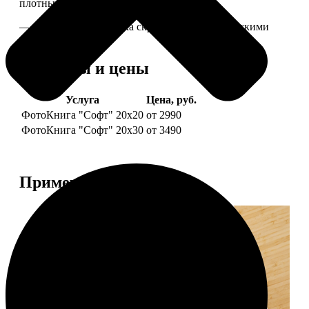
плотные страницы глянцевого журнала.
— Страницы и обложка скреплены металлическими
болтами.
Форматы и цены
Услуга
Цена, руб.
ФотоКнига "Софт" 20х20
от 2990
ФотоКнига "Софт" 20х30
от 3490
Примеры работ