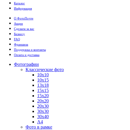
Каталог
Информация
О ФотоПочте
Акции
Сделаем за вас
Бизнесу
FAQ
Франшиза
Поддержка и контакты
Оплата и доставка
Фотографии
Классические фото
10х10
10х15
13х18
15х15
15х20
20х20
20х30
30х30
30х40
А4
Фото в рамке