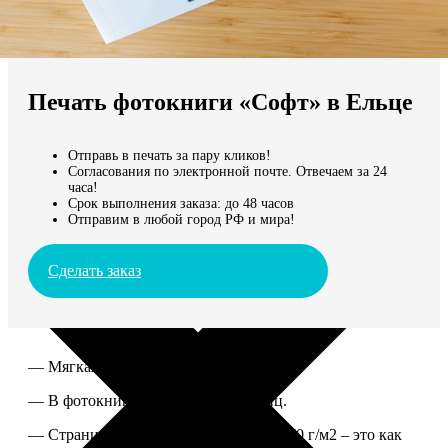
Не нашли Ваш город?
Мы доставляем по всему миру
Печать фотокниги «Софт» в Ельце
Продолжить без города
Отправь в печать за пару кликов!
Согласования по электронной почте. Отвечаем за 24
часа!
Срок выполнения заказа: до 48 часов
Отправим в любой город РФ и мира!
Сделать заказ
— Мягкая ламинированная обложка.
— В фотокниге от 60 до 300 страниц.
— Страницы из бумаги плотностью 170 г/м2 – это как