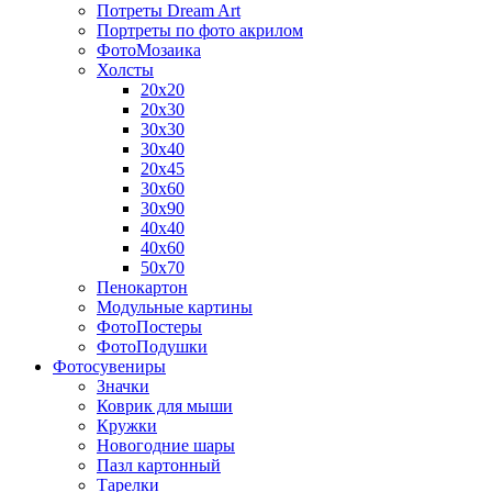
Потреты Dream Art
Портреты по фото акрилом
ФотоМозаика
Холсты
20х20
20х30
30х30
30х40
20х45
30х60
30х90
40х40
40х60
50х70
Пенокартон
Модульные картины
ФотоПостеры
ФотоПодушки
Фотоcувениры
Значки
Коврик для мыши
Кружки
Новогодние шары
Пазл картонный
Тарелки