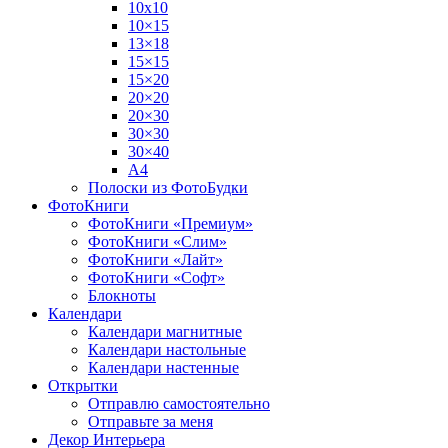
10х10
10×15
13×18
15×15
15×20
20×20
20×30
30×30
30×40
A4
Полоски из ФотоБудки
ФотоКниги
ФотоКниги «Премиум»
ФотоКниги «Слим»
ФотоКниги «Лайт»
ФотоКниги «Софт»
Блокноты
Календари
Календари магнитные
Календари настольные
Календари настенные
Открытки
Отправлю самостоятельно
Отправьте за меня
Декор Интерьера