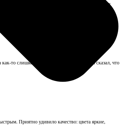
залась, для резюме бы не рискнула, а для школьных
а как-то слишком глубоко проработали. Муж сказал, что
быстрым. Приятно удивило качество: цвета яркие,