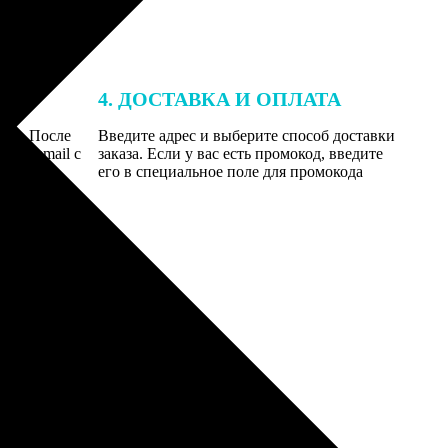
4. ДОСТАВКА И ОПЛАТА
той. После
Введите адрес и выберите способ доставки
 на email с
заказа. Если у вас есть промокод, введите
вим заказ
его в специальное поле для промокода
мером для