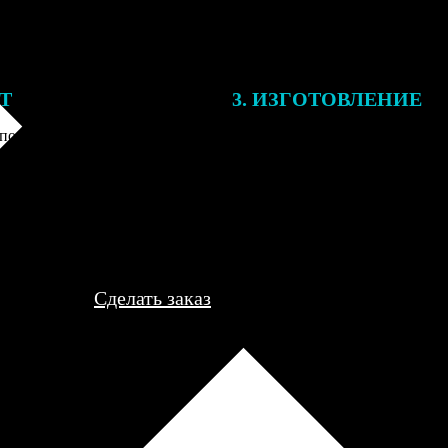
ЕТ
3. ИЗГОТОВЛЕНИЕ
подготовки заказа к печати
Оплатите заказ банковской кар
алисты могут связаться с Вами
оплаты получите подтверждение
му телефону или email для
описанием заказа. Когда отпра
я деталей.
вы получите письмо с трек-но
отслеживания.
Сделать заказ