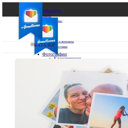
О ФотоПочте
Акции
Сделаем за вас
Бизнесу
FAQ
Франшиза
Поддержка и контакты
КАТАЛОГ
Оплата и доставка
Фотографии
Классические
фото
Ваш город:
10х10
10х15
Ваш регион доставки
13х18
15х15
Выберите из списка:
15х20
20х20
20х30
30х30
30х40
А4
Фото
в