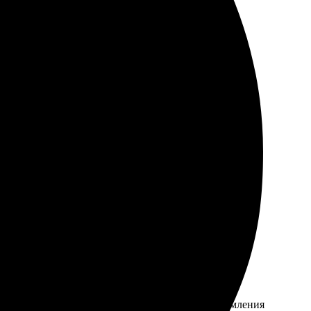
ятен. Доставка пришла быстро, качество печати на
то. Редактирование тоже порадовало — просто и
о адекватной цене.
ета яркие, всё выглядит идеально. Процесс оформления