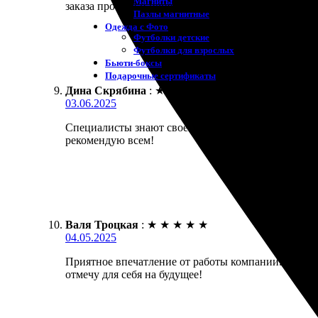
Магниты
заказа простой и понятный. Рекомендую всем!
Пазлы магнитные
Одежда с Фото
Футболки детские
Футболки для взрослых
Бьюти-боксы
Подарочные сертификаты
Дина Скрябина
:
★
★
★
★
★
03.06.2025
Специалисты знают свое дело! Заказала печать фот
рекомендую всем!
Валя Троцкая
:
★
★
★
★
★
04.05.2025
Приятное впечатление от работы компании. Качест
отмечу для себя на будущее!