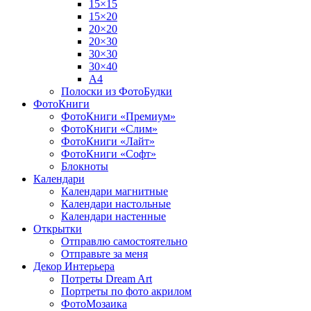
15×15
15×20
20×20
20×30
30×30
30×40
A4
Полоски из ФотоБудки
ФотоКниги
ФотоКниги «Премиум»
ФотоКниги «Слим»
ФотоКниги «Лайт»
ФотоКниги «Софт»
Блокноты
Календари
Календари магнитные
Календари настольные
Календари настенные
Открытки
Отправлю самостоятельно
Отправьте за меня
Декор Интерьера
Потреты Dream Art
Портреты по фото акрилом
ФотоМозаика