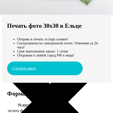
Не нашли Ваш город?
Мы доставляем по всему миру
Печать фото 30х30 в Ельце
Продолжить без города
Отправь в печать за пару кликов!
Согласования по электронной почте. Отвечаем за 24
часа!
Срок выполнения заказа: 1 сутки
Отправим в любой город РФ и мира!
Сделать заказ
Форматы и цены
Услуга
Цена, руб.
печать фото 30х30
179