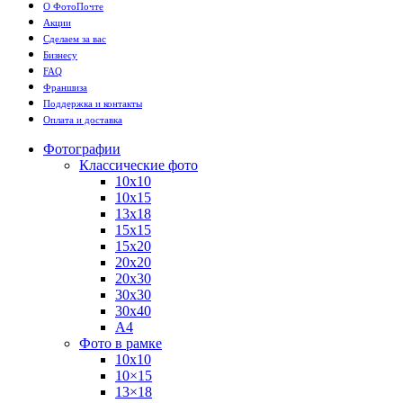
О ФотоПочте
Акции
Сделаем за вас
Бизнесу
FAQ
Франшиза
Поддержка и контакты
Оплата и доставка
Фотографии
Классические фото
10х10
10х15
13х18
15х15
15х20
20х20
20х30
30х30
30х40
А4
Фото в рамке
10х10
10×15
13×18