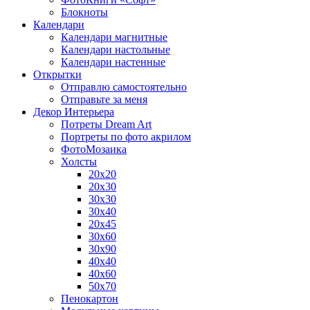
Блокноты
Календари
Календари магнитные
Календари настольные
Календари настенные
Открытки
Отправлю самостоятельно
Отправьте за меня
Декор Интерьера
Потреты Dream Art
Портреты по фото акрилом
ФотоМозаика
Холсты
20х20
20х30
30х30
30х40
20х45
30х60
30х90
40х40
40х60
50х70
Пенокартон