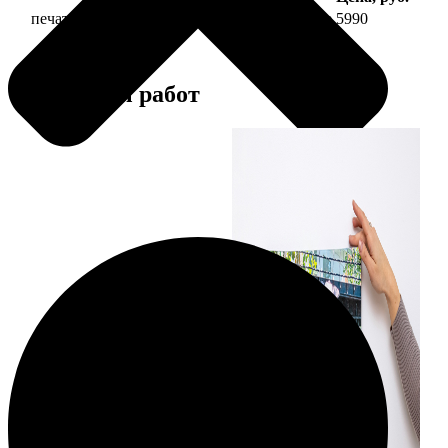
печать фото на холсте 50х70 на подрамнике
5990
Примеры работ