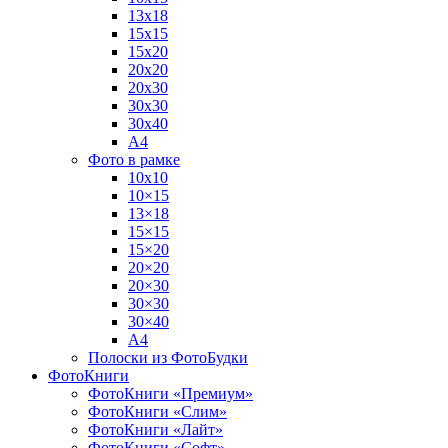
13х18
15х15
15х20
20х20
20х30
30х30
30х40
А4
Фото в рамке
10х10
10×15
13×18
15×15
15×20
20×20
20×30
30×30
30×40
A4
Полоски из ФотоБудки
ФотоКниги
ФотоКниги «Премиум»
ФотоКниги «Слим»
ФотоКниги «Лайт»
ФотоКниги «Софт»