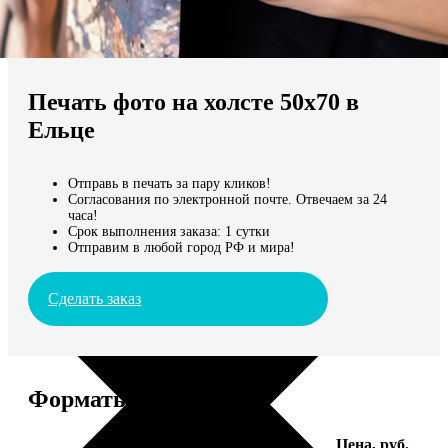
Не нашли Ваш город?
Мы доставляем по всему миру
Печать фото на холсте 50х70 в
Продолжить без города
Ельце
Отправь в печать за пару кликов!
Согласования по электронной почте. Отвечаем за 24
часа!
Срок выполнения заказа: 1 сутки
Отправим в любой город РФ и мира!
Сделать заказ
Форматы и цены
Услуга
Цена, руб.