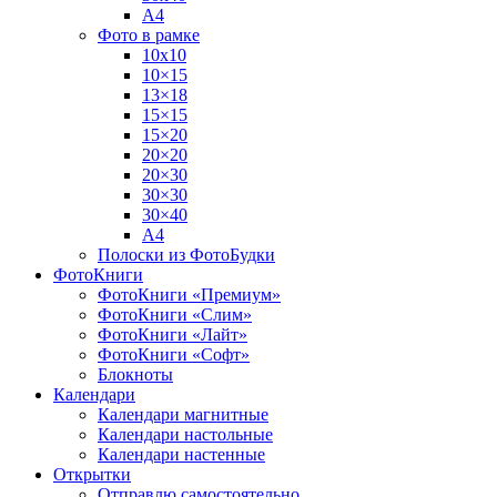
А4
Фото в рамке
10х10
10×15
13×18
15×15
15×20
20×20
20×30
30×30
30×40
A4
Полоски из ФотоБудки
ФотоКниги
ФотоКниги «Премиум»
ФотоКниги «Слим»
ФотоКниги «Лайт»
ФотоКниги «Софт»
Блокноты
Календари
Календари магнитные
Календари настольные
Календари настенные
Открытки
Отправлю самостоятельно