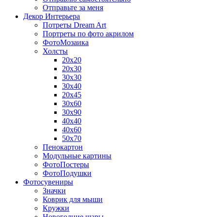
Отправьте за меня
Декор Интерьера
Потреты Dream Art
Портреты по фото акрилом
ФотоМозаика
Холсты
20х20
20х30
30х30
30х40
20х45
30х60
30х90
40х40
40х60
50х70
Пенокартон
Модульные картины
ФотоПостеры
ФотоПодушки
Фотоcувениры
Значки
Коврик для мыши
Кружки
Новогодние шары