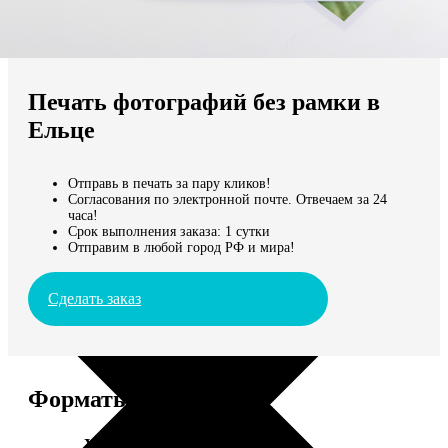
Не нашли Ваш город?
Мы доставляем по всему миру
Печать фотографий без рамки в
Продолжить без города
Ельце
Отправь в печать за пару кликов!
Согласования по электронной почте. Отвечаем за 24
часа!
Срок выполнения заказа: 1 сутки
Отправим в любой город РФ и мира!
Сделать заказ
Форматы и цены
Услуга
Цена, руб.