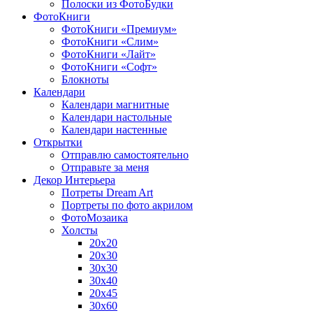
Полоски из ФотоБудки
ФотоКниги
ФотоКниги «Премиум»
ФотоКниги «Слим»
ФотоКниги «Лайт»
ФотоКниги «Софт»
Блокноты
Календари
Календари магнитные
Календари настольные
Календари настенные
Открытки
Отправлю самостоятельно
Отправьте за меня
Декор Интерьера
Потреты Dream Art
Портреты по фото акрилом
ФотоМозаика
Холсты
20х20
20х30
30х30
30х40
20х45
30х60