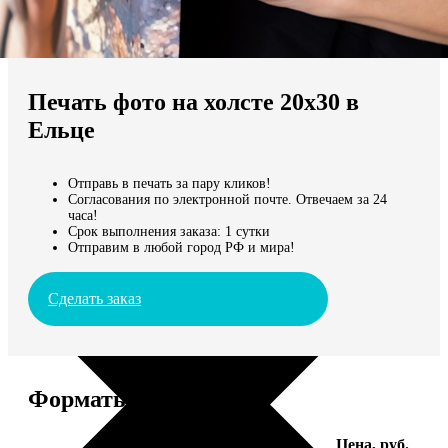
Не нашли Ваш город?
Мы доставляем по всему миру
Печать фото на холсте 20х30 в
Продолжить без города
Ельце
Отправь в печать за пару кликов!
Согласования по электронной почте. Отвечаем за 24
часа!
Срок выполнения заказа: 1 сутки
Отправим в любой город РФ и мира!
Сделать заказ
Форматы и цены
Услуга
Цена, руб.