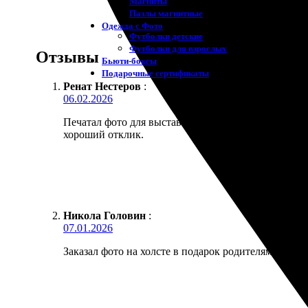
Магниты
Пазлы магнитные
Одежда с Фото
Футболки детские
Футболки для взрослых
Отзывы
Бьюти-боксы
Подарочные сертификаты
Ренат Нестеров
:
06.02.2026
Печатал фото для выставки в местном клубе. Требо
хороший отклик.
Никола Головин
:
07.01.2026
Заказал фото на холсте в подарок родителям, пришл