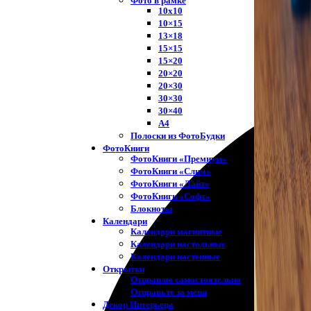
Фото в рамке
10х10
10×15
13×18
15×15
15×20
20×20
20×30
30×30
30×40
A4
Полоски из ФотоБудки
ФотоКниги
ФотоКниги «Премиум»
ФотоКниги «Слим»
ФотоКниги «Лайт»
ФотоКниги «Софт»
Блокноты
Календари
Календари магнитные
Календари настольные
Календари настенные
Открытки
Отправлю самостоятельно
Отправьте за меня
Декор Интерьера