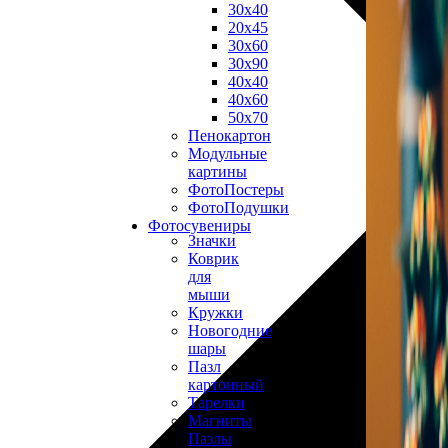
30х40
20х45
30х60
30х90
40х40
40х60
50х70
Пенокартон
Модульные
картины
ФотоПостеры
ФотоПодушки
Фотоcувениры
Значки
Коврик
для
мыши
Кружки
Новогодние
шары
Пазл
картонный
Тарелки
Магниты
Пазлы