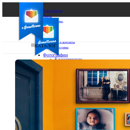
О ФотоПочте
Акции
Сделаем за вас
Бизнесу
FAQ
Франшиза
Поддержка и контакты
КАТАЛОГ
Оплата и доставка
Фотографии
Классические
фото
Ваш город:
10х10
10х15
Ваш регион доставки
13х18
15х15
Выберите из списка:
15х20
20х20
20х30
30х30
30х40
А4
Фото
в