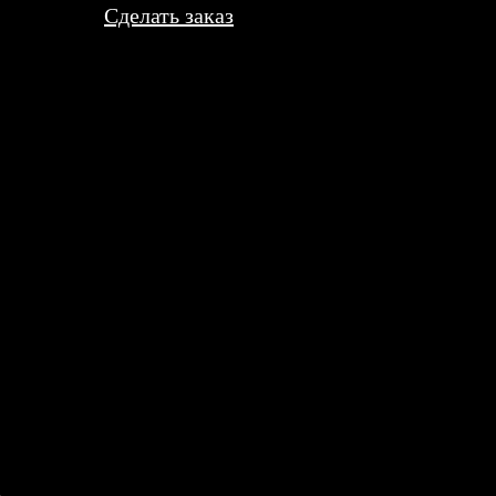
Сделать заказ
валась печать на баритовой бумаге, нашли вариант. Дорого выш
о быстрее чем я ожидал. Краски сочные, только вот упаковка был