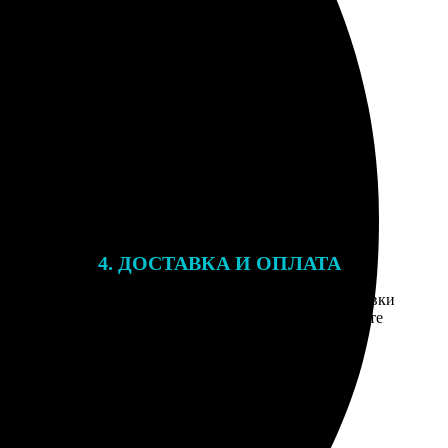
4. ДОСТАВКА И ОПЛАТА
той. После
Введите адрес и выберите способ доставки
 на email с
заказа. Если у вас есть промокод, введите
вим заказ
его в специальное поле для промокода.
мером для