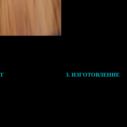
ЕТ
3. ИЗГОТОВЛЕНИЕ
подготовки заказа к печати
Оплатите заказ банковской кар
алисты могут связаться с Вами
оплаты получите подтверждение
му телефону или email для
описанием заказа. Когда отпра
я деталей.
вы получите письмо с трек-но
отслеживания.