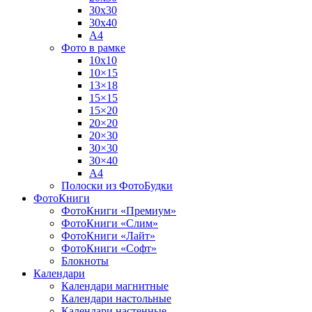
30х30
30х40
А4
Фото в рамке
10х10
10×15
13×18
15×15
15×20
20×20
20×30
30×30
30×40
A4
Полоски из ФотоБудки
ФотоКниги
ФотоКниги «Премиум»
ФотоКниги «Слим»
ФотоКниги «Лайт»
ФотоКниги «Софт»
Блокноты
Календари
Календари магнитные
Календари настольные
Календари настенные