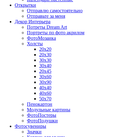
Открытки
Отправлю самостоятельно
Отправьте за меня
Декор Интерьера
Потреты Dream Art
Портреты по фото акрилом
ФотоМозаика
Холсты
20х20
20х30
30х30
30х40
20х45
30х60
30х90
40х40
40х60
50х70
Пенокартон
Модульные картины
ФотоПостеры
ФотоПодушки
Фотоcувениры
Значки