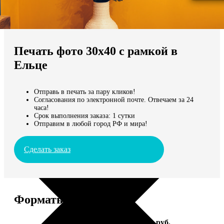
Не нашли Ваш город?
Мы доставляем по всему миру
Печать фото 30х40 с рамкой в
Продолжить без города
Ельце
Отправь в печать за пару кликов!
Согласования по электронной почте. Отвечаем за 24
часа!
Срок выполнения заказа: 1 сутки
Отправим в любой город РФ и мира!
Сделать заказ
Форматы и цены
Услуга
Цена, руб.