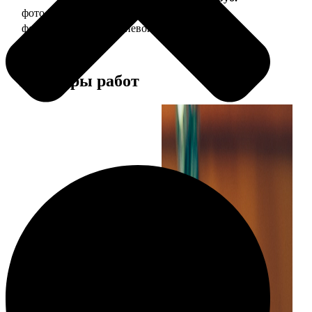
фото 30х40 в деревянной рамке
1490
фото 30х40 в алюминиевой рамке
2990
Примеры работ