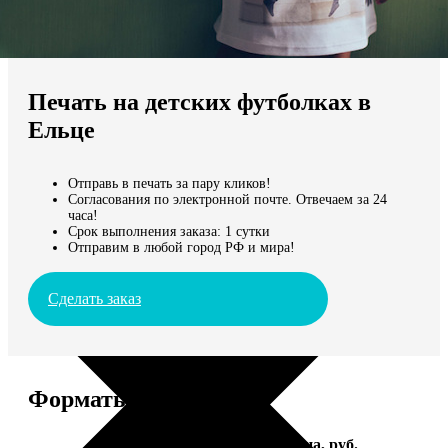
Не нашли Ваш город?
Мы доставляем по всему миру
Печать на детских футболках в
Продолжить без города
Ельце
Отправь в печать за пару кликов!
Согласования по электронной почте. Отвечаем за 24
часа!
Срок выполнения заказа: 1 сутки
Отправим в любой город РФ и мира!
Сделать заказ
Форматы и цены
Услуга
Цена, руб.