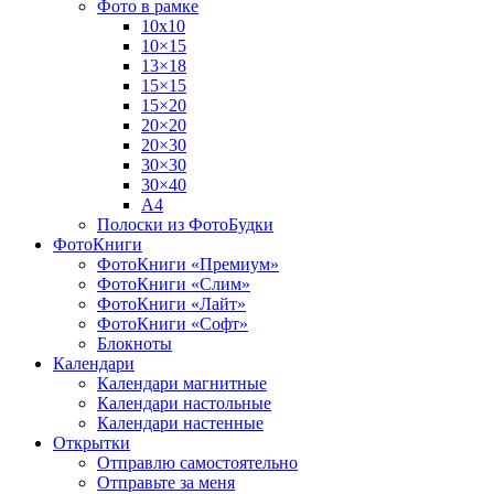
Фото в рамке
10х10
10×15
13×18
15×15
15×20
20×20
20×30
30×30
30×40
A4
Полоски из ФотоБудки
ФотоКниги
ФотоКниги «Премиум»
ФотоКниги «Слим»
ФотоКниги «Лайт»
ФотоКниги «Софт»
Блокноты
Календари
Календари магнитные
Календари настольные
Календари настенные
Открытки
Отправлю самостоятельно
Отправьте за меня