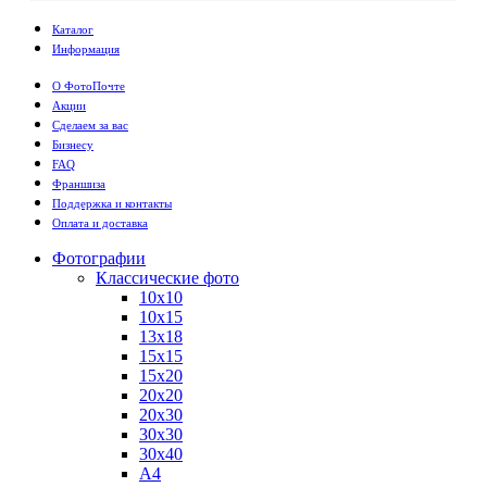
Каталог
Информация
О ФотоПочте
Акции
Сделаем за вас
Бизнесу
FAQ
Франшиза
Поддержка и контакты
Оплата и доставка
Фотографии
Классические фото
10х10
10х15
13х18
15х15
15х20
20х20
20х30
30х30
30х40
А4