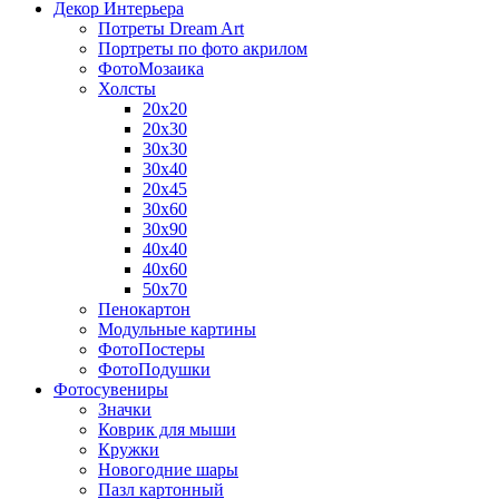
Декор Интерьера
Потреты Dream Art
Портреты по фото акрилом
ФотоМозаика
Холсты
20х20
20х30
30х30
30х40
20х45
30х60
30х90
40х40
40х60
50х70
Пенокартон
Модульные картины
ФотоПостеры
ФотоПодушки
Фотоcувениры
Значки
Коврик для мыши
Кружки
Новогодние шары
Пазл картонный