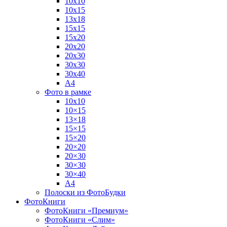
10х10
10х15
13х18
15х15
15х20
20х20
20х30
30х30
30х40
А4
Фото в рамке
10х10
10×15
13×18
15×15
15×20
20×20
20×30
30×30
30×40
A4
Полоски из ФотоБудки
ФотоКниги
ФотоКниги «Премиум»
ФотоКниги «Слим»