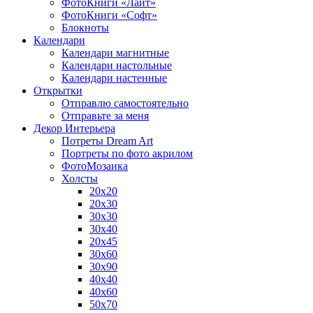
ФотоКниги «Лайт»
ФотоКниги «Софт»
Блокноты
Календари
Календари магнитные
Календари настольные
Календари настенные
Открытки
Отправлю самостоятельно
Отправьте за меня
Декор Интерьера
Потреты Dream Art
Портреты по фото акрилом
ФотоМозаика
Холсты
20х20
20х30
30х30
30х40
20х45
30х60
30х90
40х40
40х60
50х70