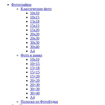
Фотографии
Классические фото
10х10
10х15
13х18
15х15
15х20
20х20
20х30
30х30
30х40
А4
Фото в рамке
10х10
10×15
13×18
15×15
15×20
20×20
20×30
30×30
30×40
A4
Полоски из ФотоБудки