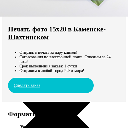
Не нашли Ваш город?
Мы доставляем по всему миру
Печать фото 15х20 в Каменске-
Продолжить без города
Шахтинском
Отправь в печать за пару кликов!
Согласования по электронной почте. Отвечаем за 24
часа!
Срок выполнения заказа: 1 сутки
Отправим в любой город РФ и мира!
Сделать заказ
Форматы и цены
Услуга
Цена, руб.