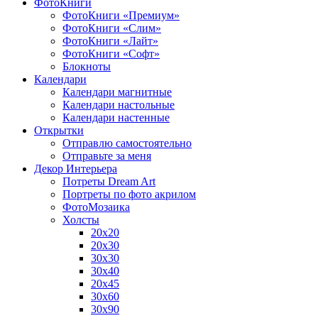
ФотоКниги
ФотоКниги «Премиум»
ФотоКниги «Слим»
ФотоКниги «Лайт»
ФотоКниги «Софт»
Блокноты
Календари
Календари магнитные
Календари настольные
Календари настенные
Открытки
Отправлю самостоятельно
Отправьте за меня
Декор Интерьера
Потреты Dream Art
Портреты по фото акрилом
ФотоМозаика
Холсты
20х20
20х30
30х30
30х40
20х45
30х60
30х90