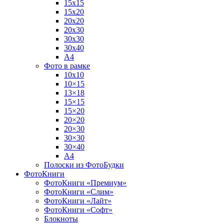
15х15
15х20
20х20
20х30
30х30
30х40
А4
Фото в рамке
10х10
10×15
13×18
15×15
15×20
20×20
20×30
30×30
30×40
A4
Полоски из ФотоБудки
ФотоКниги
ФотоКниги «Премиум»
ФотоКниги «Слим»
ФотоКниги «Лайт»
ФотоКниги «Софт»
Блокноты