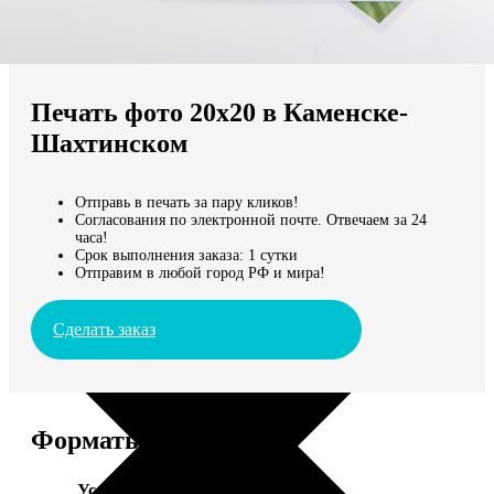
Не нашли Ваш город?
Мы доставляем по всему миру
Печать фото 20х20 в Каменске-
Продолжить без города
Шахтинском
Отправь в печать за пару кликов!
Согласования по электронной почте. Отвечаем за 24
часа!
Срок выполнения заказа: 1 сутки
Отправим в любой город РФ и мира!
Сделать заказ
Форматы и цены
Услуга
Цена, руб.