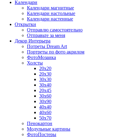
Календари
Календари магнитные
Календари настольные
Календари настенные
Открытки
Отправлю самостоятельно
Отправьте за меня
Декор Интерьера
Потреты Dream Art
Портреты по фото акрилом
ФотоМозаика
Холсты
20х20
20х30
30х30
30х40
20х45
30х60
30х90
40х40
40х60
50х70
Пенокартон
Модульные картины
ФотоПостеры