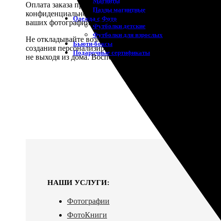
Магниты
Оплата заказа производится непосредственно через без
Пазлы магнитные
конфиденциальность и защиту всех ваших платежных дан
Одежда с Фото
ваших фотографий в формате 10х10 на выбранной фотоб
Футболки детские
Футболки для взрослых
Не откладывайте возможность оживить свои цифровые во
Бьюти-боксы
создания персонализированного фотоальбома. Сервис «Ф
Подарочные сертификаты
не выходя из дома. Воспользуйтесь нашим сервисом уже 
НАШИ УСЛУГИ:
Фотографии
ФотоКниги