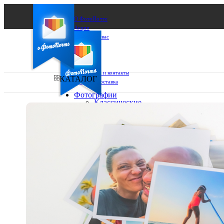
О ФотоПочте
Акции
Сделаем за вас
Бизнесу
FAQ
Франшиза
Поддержка и контакты
КАТАЛОГ
Оплата и доставка
Фотографии
Классические
фото
Ваш город:
10х10
10х15
Ваш регион доставки
13х18
15х15
Выберите из списка:
15х20
20х20
20х30
30х30
30х40
А4
Фото
в