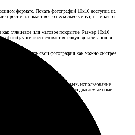
венном формате. Печать фотографий 10х10 доступна на
но прост и занимает всего несколько минут, начиная от
 как глянцевое или матовое покрытие. Размер 10х10
ьной фотобумаги обеспечивает высокую детализацию и
кто хочет получить свои фотографии как можно быстрее.
 дефектов.
ли качественной печати. Во-первых, использование
дное качество каждой распечатки. Предлагаемые нами