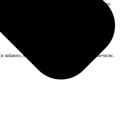
еделывать в другом месте, так как сроки поджимали.
я забавно, внук доволен, что его шедевр увековечили.