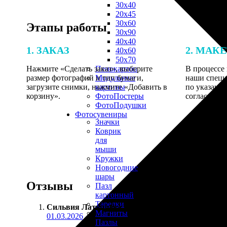
30х40
20х45
30х60
Этапы работы
30х90
40х40
1. ЗАКАЗ
2. МАК
40х60
50х70
Нажмите «Сделать заказ», выберите
В процессе 
Пенокартон
размер фотографий и тип бумаги,
наши специ
Модульные
загрузите снимки, нажмите «Добавить в
по указанно
картины
корзину».
согласовани
ФотоПостеры
ФотоПодушки
Фотоcувениры
Значки
Коврик
для
мыши
Кружки
Новогодние
шары
Отзывы
Пазл
картонный
Тарелки
Сильвия Латышева
:
Магниты
01.03.2026
Пазлы