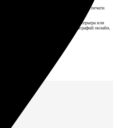
ием банковской карты. Мы гарантируем
отку, и мы приступаем к высококачественной печати
фий, предназначенных для оформления интерьера или
казать качественную печать ваших фотографий онлайн,
мя!