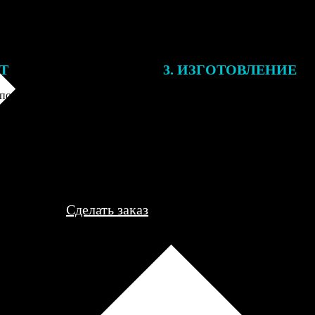
ЕТ
3. ИЗГОТОВЛЕНИЕ
подготовки заказа к печати
Оплатите заказ банковской кар
алисты могут связаться с Вами
оплаты получите подтверждение
му телефону или email для
описанием заказа. Когда отпра
я деталей.
вы получите письмо с трек-но
отслеживания.
Сделать заказ