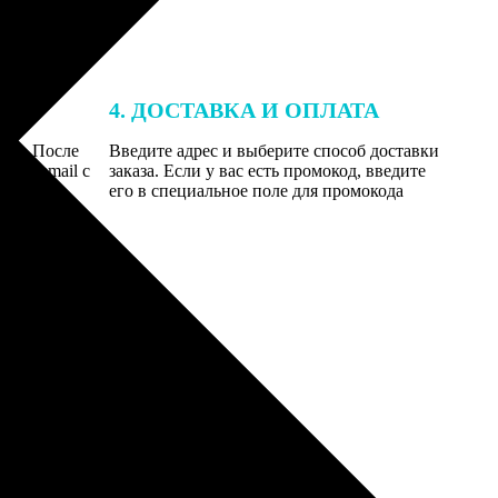
4. ДОСТАВКА И ОПЛАТА
той. После
Введите адрес и выберите способ доставки
 на email с
заказа. Если у вас есть промокод, введите
вим заказ
его в специальное поле для промокода
мером для