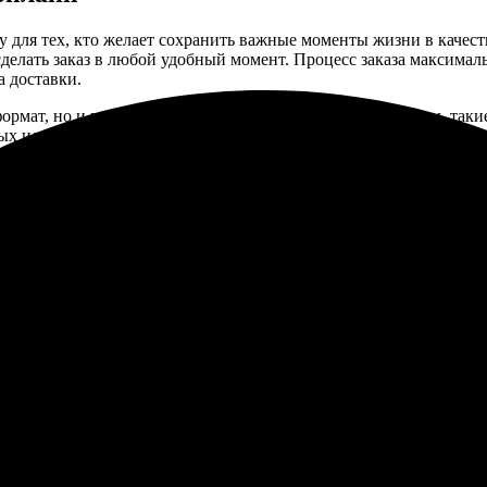
 для тех, кто желает сохранить важные моменты жизни в качест
делать заказ в любой удобный момент. Процесс заказа максималь
а доставки.
ормат, но и применить к фотографиям различные эффекты, такие
ных или снимков из путешествий. Использование профессионал
только стандартные способы, но и экспресс-доставку для тех, 
ображения достигли вас в первозданном виде, без повреждений и
которые оценят как профессиональные фотографы, так и любите
риалов ведущих мировых производителей гарантирует превосхо
о и долговечность сохранения.
орость работы с заказами. Мы предлагаем:
то до его оплаты.
ая опцию экспресс-доставки.
ии заказа.