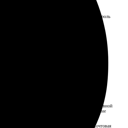
о оборудования и высококачественных материалов
аждый настольный календарь проходит строгий контроль
готипом компании.
а профессионалов готова помочь вам в реализации
арь для офиса. Заказывая изготовление настольных
ит от выбранного типа календаря: перекидной, отрывной
т и индивидуальное оформление, включая добавление
урьерская служба и доставка в пункты выдачи . Почтовая