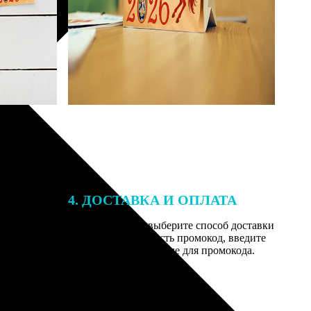
4. ДОСТАВКА И ОПЛАТА
той. После
Введите адрес и выберите способ доставки
 на email с
заказа. Если у вас есть промокод, введите
вим заказ
его в специальное поле для промокода.
мером для