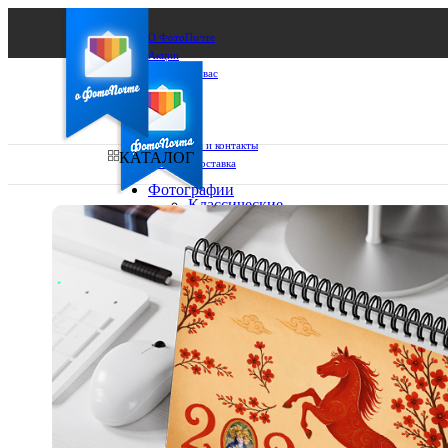
О ФотоПочте
Акции
Сделаем за вас
Бизнесу
FAQ
Франшиза
Поддержка и контакты
КАТАЛОГ
Оплата и доставка
Фотографии
Классические
фото
Ваш город:
10х10
10х15
Ваш регион доставки
13х18
15х15
Выберите из списка:
15х20
20х20
20х30
30х30
30х40
А4
Фото
в