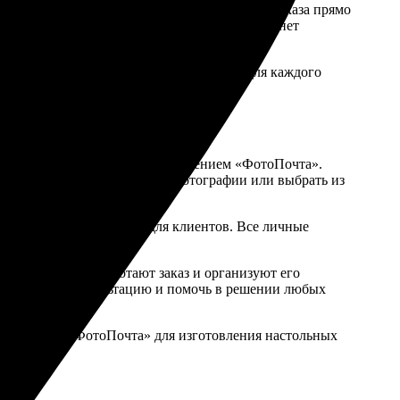
 обеспечивает быструю и удобную доставку заказа прямо
каз в удобное время, оптимальным выбором станет
дложить максимально выгодные условия для каждого
тинский
спользоваться мобильным приложением «ФотоПочта».
ость загрузить собственные фотографии или выбрать из
 транзакций и удобство для клиентов. Все личные
 оперативно обработают заказ и организуют его
необходимую консультацию и помочь в решении любых
ь услугами «ФотоПочта» для изготовления настольных