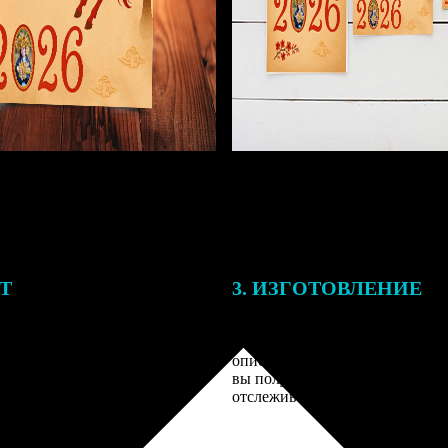
ЕТ
3. ИЗГОТОВЛЕНИЕ
подготовки заказа к печати
Оплатите заказ банковской кар
алисты могут связаться с Вами
оплаты получите подтверждение
му телефону или email для
описанием заказа. Когда отпра
я деталей.
вы получите письмо с трек-но
отслеживания.