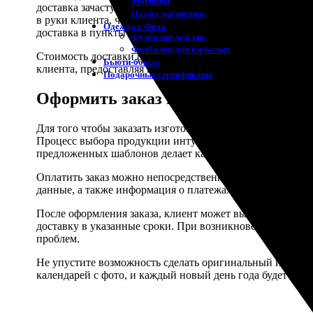
Магниты
доставка зачастую является самым бюджетным вариантом
Пазлы магнитные
в руки клиента, что особенно актуально для срочных зак
Одежда с Фото
доставка в пункты выдачи , расположенные в различных 
Футболки детские
Футболки для взрослых
Стоимость доставки рассчитывается исходя из выбранно
Бьюти-боксы
клиента, предоставляя широкий спектр возможностей для
Подарочные сертификаты
Оформить заказ на изготовление н
Для того чтобы заказать изготовление настольных кале
Процесс выбора продукции интуитивно понятен и удобен
предложенных шаблонов делает каждый календарь уник
Оплатить заказ можно непосредственно на сайте или чер
данные, а также информация о платежах защищены сов
После оформления заказа, клиент может выбрать один и
доставку в указанные сроки. При возникновении каких-
проблем.
Не упустите возможность сделать оригинальный и запом
календарей с фото, и каждый новый день года будет н