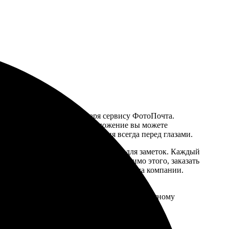
менск-Шахтинский благодаря сервису ФотоПочта.
йте или через мобильное приложение вы можете
 особенные даты и воспоминания всегда перед глазами.
ьных с выделенным пространством для заметок. Каждый
моционально значимый предмет. Помимо этого, заказать
рпоративного духа и укрепления бренда компании.
ала календарного года и определиться с
бору доступных шаблонов и интуитивно понятному