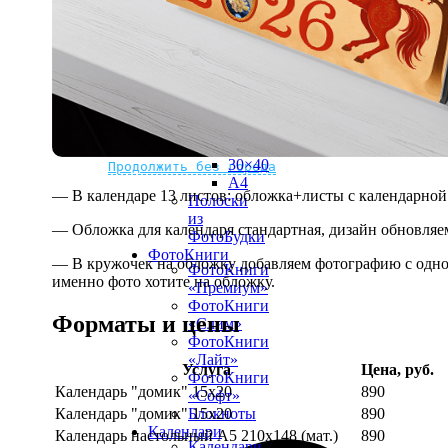
рамке
10х10
10×15
13×18
15×15
15×20
20×20
20×30
Не нашли Ваш город?
Мы доставляем по всему миру
30×30
30×40
Продолжить без города
A4
— В календаре 13 листов: обложка+листы с календарной 
Полоски
из
— Обложка для календаря стандартная, дизайн обновляе
ФотоБудки
ФотоКниги
— В кружочек на обложку добавляем фотографию с одной
ФотоКниги
именно фото хотите на обложку.
«Премиум»
ФотоКниги
Форматы и цены
«Слим»
ФотоКниги
«Лайт»
Услуга
Цена, руб.
ФотоКниги
Календарь "домик" 15х20
890
«Софт»
Календарь "домик" 15х20
890
Блокноты
Календари
Календарь настольный А5 210х148 (мат.)
890
Календари