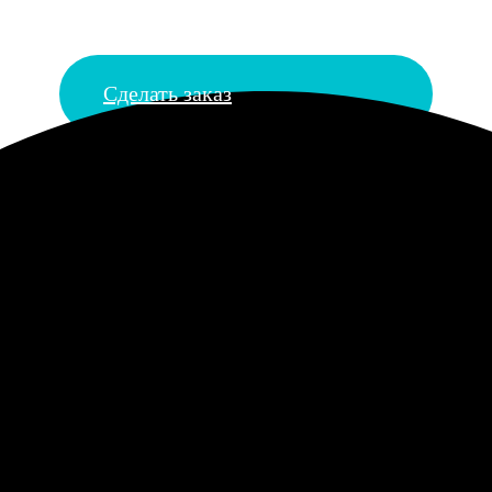
Сделать заказ
 календарей онлайн
настольный календарь теперь доступна всем жителям города Ка
ло таким простым и доступным. Всего за несколько минут на са
иалы. Эта услуга идеально подходит для тех, кто хочет держать
е варианты календарей: от стандартных перекидных до квартал
ими фотографиями, создавая не только функциональный, но и э
ративных клиентов становится отличным способом поддержки ко
позволяют быстро добавить свои фотографии, выбрать месяц нач
каз не только просто, но и интересно, благодаря широкому вы