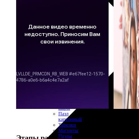
30х40
20х45
30х60
30х90
40х40
40х60
50х70
Пенокартон
Модульные
картины
ФотоПостеры
ФотоПодушки
Фотоcувениры
Значки
Коврик
для
мыши
Кружки
Новогодние
шары
Пазл
картонный
Тарелки
Магниты
Пазлы
Этапы работы