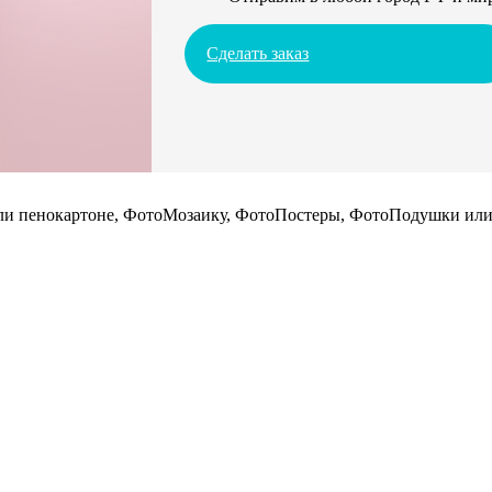
Сделать заказ
 или пенокартоне, ФотоМозаику, ФотоПостеры, ФотоПодушки или 