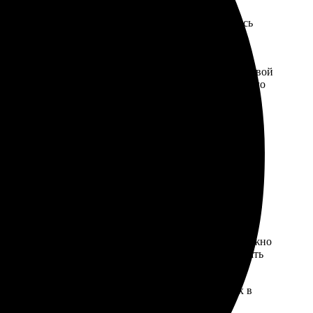
во уникальность и индивидуальность. ФотоПочта
ить время на поиски стационарной типографии – весь
 приложение.
ный способ декорировать рабочий офис, домашние
юбой интерьер. Клиенты могут легко адаптировать свой
дящей для брендирования и укрепления корпоративного
 гибкости и доступности своих услуг. Мы позволяем
благодаря которому достигается высочайшее качество
водителей, обеспечивая наших клиентов премиум-
 и скорости обработки заказов. Мы понимаем, как важно
 готовой продукции. Это позволяет нам гарантировать
, так и для крупных компаний, заинтересованных в