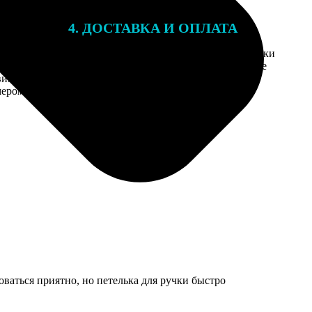
4. ДОСТАВКА И ОПЛАТА
той. После
Введите адрес и выберите способ доставки
 на email с
заказа. Если у вас есть промокод, введите
вим заказ
его в специальное поле для промокода.
мером для
оваться приятно, но петелька для ручки быстро