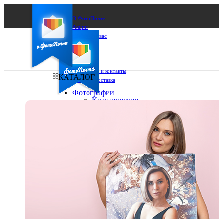
О ФотоПочте
Акции
Сделаем за вас
Бизнесу
FAQ
Франшиза
Поддержка и контакты
КАТАЛОГ
Оплата и доставка
Фотографии
Классические
фото
Ваш город:
10х10
10х15
Ваш регион доставки
13х18
15х15
Выберите из списка:
15х20
20х20
20х30
30х30
30х40
А4
Фото
в