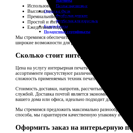
Магниты
Использование последних достижений в технологи
Пазлы магнитные
Высокая точность и детализация изображений;
Одежда с Фото
Футболки детские
Премиальные материалы для печати;
Футболки для взрослых
Простой и интуитивно понятный процесс заказа;
Бьюти-боксы
Ежедневная поддержка клиентов.
Подарочные сертификаты
Мы стремимся обеспечить каждого клиента возможность
широкие возможности для реализации творческих идей и
Сколько стоит интерьерная печать 
Цена на услугу интерьерная печать в нашем сервисе «Фо
ассортименте присутствуют различные виды бумаг и холст
сложность применяемых техник печати также влияет на
Стоимость доставки, напротив, рассчитывается исходя и
службой. Доставка почтой является экономичным вариант
вашего дома или офиса, идеально подходит для срочных 
Мы стремимся предложить максимально разнообразную па
способа, мы гарантируем качественную упаковку и сохра
Оформить заказ на интерьерную пе