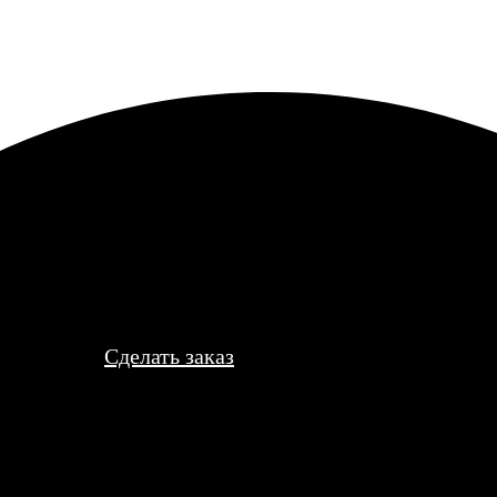
крови. Макет пришлось корректировать два раза, потому что я не
.
Сделать заказ
йн