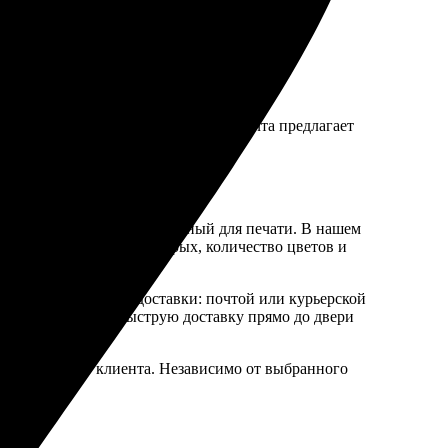
ключительное обслуживание. ФотоПочта предлагает
роект по-настоящему особенным.
ер и тип материала, выбранный для печати. В нашем
 исходного сырья. Во-вторых, количество цветов и
следующие варианты доставки: почтой или курьерской
лужба предлагает быструю доставку прямо до двери
стей каждого клиента. Независимо от выбранного