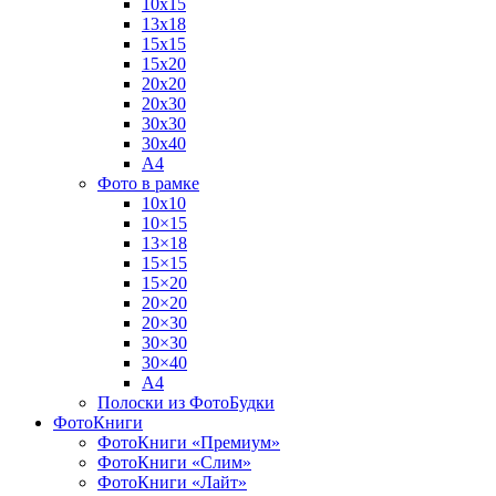
10х15
13х18
15х15
15х20
20х20
20х30
30х30
30х40
А4
Фото в рамке
10х10
10×15
13×18
15×15
15×20
20×20
20×30
30×30
30×40
A4
Полоски из ФотоБудки
ФотоКниги
ФотоКниги «Премиум»
ФотоКниги «Слим»
ФотоКниги «Лайт»