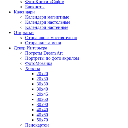
ФотоКниги «Софт»
Блокноты
Календари
Календари магнитные
Календари настольные
Календари настенные
Открытки
Отправлю самостоятельно
Отправьте за меня
Декор Интерьера
Потреты Dream Art
Портреты по фото акрилом
ФотоМозаика
Холсты
20х20
20х30
30х30
30х40
20х45
30х60
30х90
40х40
40х60
50х70
Пенокартон