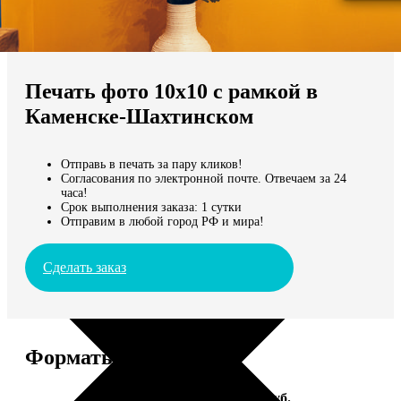
Не нашли Ваш город?
Мы доставляем по всему миру
Печать фото 10х10 с рамкой в
Продолжить без города
Каменске-Шахтинском
Отправь в печать за пару кликов!
Согласования по электронной почте. Отвечаем за 24
часа!
Срок выполнения заказа: 1 сутки
Отправим в любой город РФ и мира!
Сделать заказ
Форматы и цены
Услуга
Цена, руб.