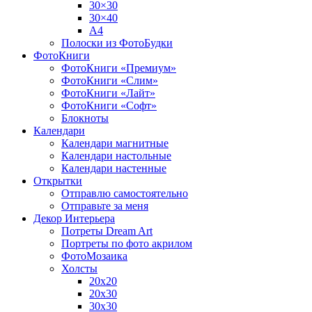
30×30
30×40
A4
Полоски из ФотоБудки
ФотоКниги
ФотоКниги «Премиум»
ФотоКниги «Слим»
ФотоКниги «Лайт»
ФотоКниги «Софт»
Блокноты
Календари
Календари магнитные
Календари настольные
Календари настенные
Открытки
Отправлю самостоятельно
Отправьте за меня
Декор Интерьера
Потреты Dream Art
Портреты по фото акрилом
ФотоМозаика
Холсты
20х20
20х30
30х30