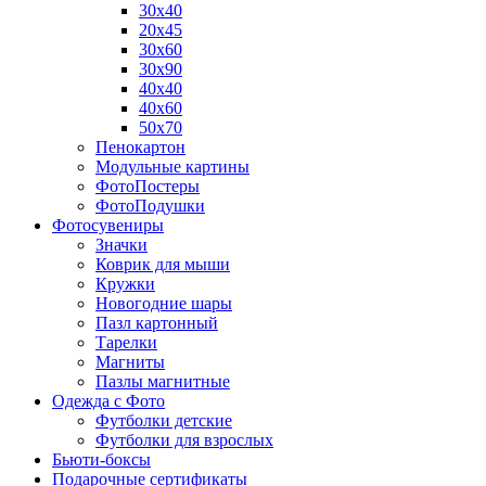
30х40
20х45
30х60
30х90
40х40
40х60
50х70
Пенокартон
Модульные картины
ФотоПостеры
ФотоПодушки
Фотоcувениры
Значки
Коврик для мыши
Кружки
Новогодние шары
Пазл картонный
Тарелки
Магниты
Пазлы магнитные
Одежда с Фото
Футболки детские
Футболки для взрослых
Бьюти-боксы
Подарочные сертификаты