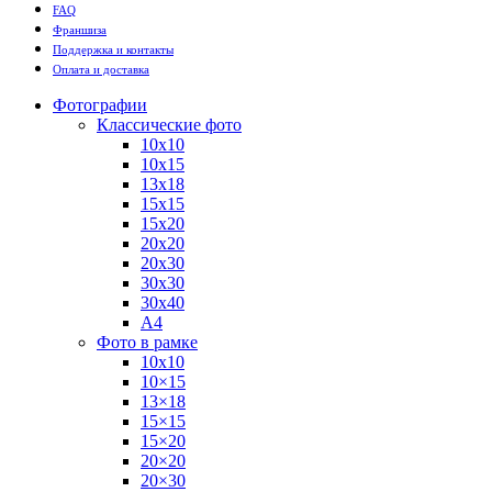
FAQ
Франшиза
Поддержка и контакты
Оплата и доставка
Фотографии
Классические фото
10х10
10х15
13х18
15х15
15х20
20х20
20х30
30х30
30х40
А4
Фото в рамке
10х10
10×15
13×18
15×15
15×20
20×20
20×30