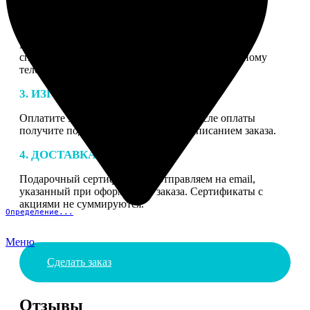
2. МАКЕТ
В процессе подготовки заказа к печати наши
специалисты могут связаться с Вами по указанному
телефону или email для согласования деталей.
3. ИЗГОТОВЛЕНИЕ
Оплатите заказ банковской картой. После оплаты
получите подтверждение на email с описанием заказа.
4. ДОСТАВКА И ОПЛАТА
Подарочный сертификат мы отправляем на email,
указанный при оформлении заказа. Сертификаты с
акциями не суммируются.
Определение...
Меню
Сделать заказ
Отзывы