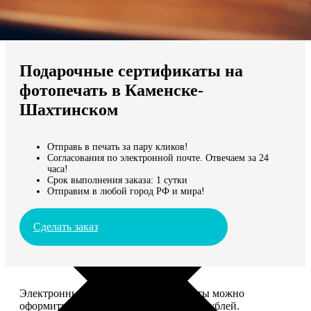
Не нашли Ваш город?
Мы доставляем по всему миру
Подарочные сертификаты на
Продолжить без города
фотопечать в Каменске-
Шахтинском
Отправь в печать за пару кликов!
Согласования по электронной почте. Отвечаем за 24
часа!
Срок выполнения заказа: 1 сутки
Отправим в любой город РФ и мира!
Сделать заказ
Электронные подарочные сертификаты можно
оформить на сумму от 1 000 до 25 000 рублей.