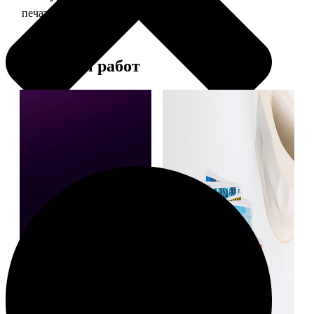
печать фото 15х15
43
Примеры работ