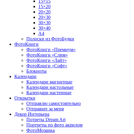
15×15
15×20
20×20
20×30
30×30
30×40
A4
Полоски из ФотоБудки
ФотоКниги
ФотоКниги «Премиум»
ФотоКниги «Слим»
ФотоКниги «Лайт»
ФотоКниги «Софт»
Блокноты
Календари
Календари магнитные
Календари настольные
Календари настенные
Открытки
Отправлю самостоятельно
Отправьте за меня
Декор Интерьера
Потреты Dream Art
Портреты по фото акрилом
ФотоМозаика