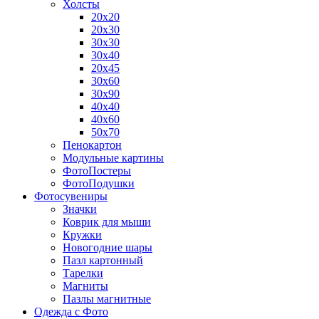
Холсты
20х20
20х30
30х30
30х40
20х45
30х60
30х90
40х40
40х60
50х70
Пенокартон
Модульные картины
ФотоПостеры
ФотоПодушки
Фотоcувениры
Значки
Коврик для мыши
Кружки
Новогодние шары
Пазл картонный
Тарелки
Магниты
Пазлы магнитные
Одежда с Фото