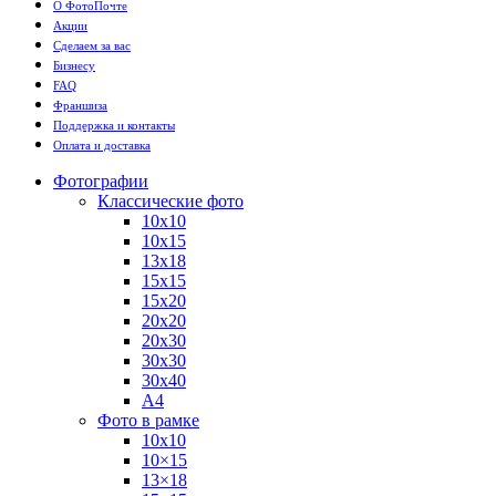
О ФотоПочте
Акции
Сделаем за вас
Бизнесу
FAQ
Франшиза
Поддержка и контакты
Оплата и доставка
Фотографии
Классические фото
10х10
10х15
13х18
15х15
15х20
20х20
20х30
30х30
30х40
А4
Фото в рамке
10х10
10×15
13×18