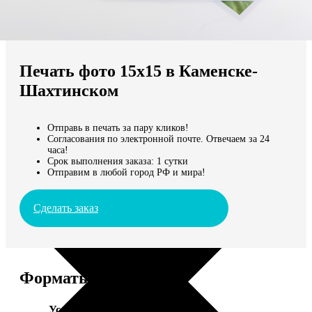
Не нашли Ваш город?
Мы доставляем по всему миру
Печать фото 15х15 в Каменске-
Продолжить без города
Шахтинском
Отправь в печать за пару кликов!
Согласования по электронной почте. Отвечаем за 24
часа!
Срок выполнения заказа: 1 сутки
Отправим в любой город РФ и мира!
Сделать заказ
Форматы и цены
Услуга
Цена, руб.