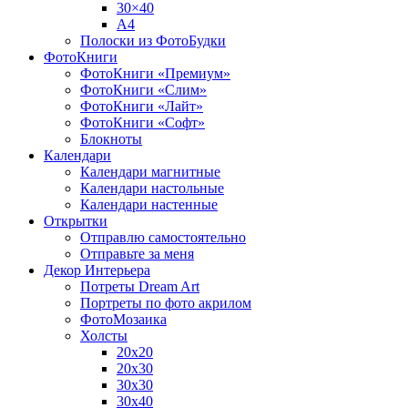
30×40
A4
Полоски из ФотоБудки
ФотоКниги
ФотоКниги «Премиум»
ФотоКниги «Слим»
ФотоКниги «Лайт»
ФотоКниги «Софт»
Блокноты
Календари
Календари магнитные
Календари настольные
Календари настенные
Открытки
Отправлю самостоятельно
Отправьте за меня
Декор Интерьера
Потреты Dream Art
Портреты по фото акрилом
ФотоМозаика
Холсты
20х20
20х30
30х30
30х40