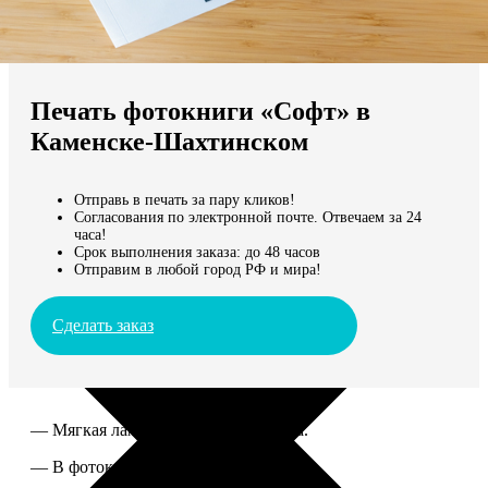
Не нашли Ваш город?
Мы доставляем по всему миру
Печать фотокниги «Софт» в
Продолжить без города
Каменске-Шахтинском
Отправь в печать за пару кликов!
Согласования по электронной почте. Отвечаем за 24
часа!
Срок выполнения заказа: до 48 часов
Отправим в любой город РФ и мира!
Сделать заказ
— Мягкая ламинированная обложка.
— В фотокниге от 60 до 300 страниц.