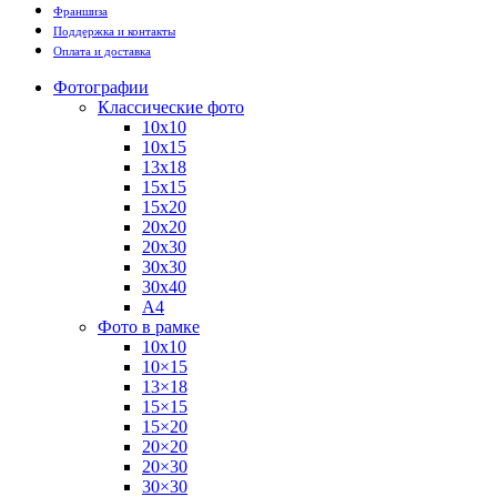
Франшиза
Поддержка и контакты
Оплата и доставка
Фотографии
Классические фото
10х10
10х15
13х18
15х15
15х20
20х20
20х30
30х30
30х40
А4
Фото в рамке
10х10
10×15
13×18
15×15
15×20
20×20
20×30
30×30