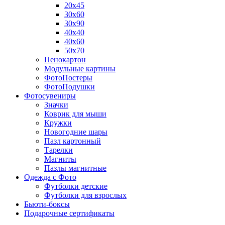
20х45
30х60
30х90
40х40
40х60
50х70
Пенокартон
Модульные картины
ФотоПостеры
ФотоПодушки
Фотоcувениры
Значки
Коврик для мыши
Кружки
Новогодние шары
Пазл картонный
Тарелки
Магниты
Пазлы магнитные
Одежда с Фото
Футболки детские
Футболки для взрослых
Бьюти-боксы
Подарочные сертификаты