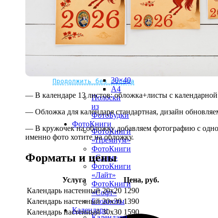
рамке
10х10
10×15
13×18
15×15
15×20
20×20
20×30
Не нашли Ваш город?
Мы доставляем по всему миру
30×30
30×40
Продолжить без города
A4
— В календаре 13 листов: обложка+листы с календарной 
Полоски
из
— Обложка для календаря стандартная, дизайн обновляе
ФотоБудки
ФотоКниги
— В кружочек на обложку добавляем фотографию с одной
ФотоКниги
именно фото хотите на обложку.
«Премиум»
ФотоКниги
Форматы и цены
«Слим»
ФотоКниги
«Лайт»
Услуга
Цена, руб.
ФотоКниги
Календарь настенный 20х20
1290
«Софт»
Календарь настенный 20х30
1390
Блокноты
Календари
Календарь настенный 30х30
1590
Календари