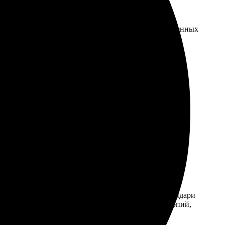
х технологий фотопечати и использование качественных
м оборудовании, что обеспечивает превосходное
фотографии выглядели безупречно.
н широкий ассортимент шаблонов и полная свобода
рок.
рить радость близким или же организовать рабочее
ь новое изображение, наполненное личным смыслом и
го интерьера. В компании «ФотоПочта» вы можете
шей компании, а также карманные и отрывные календари
метров: выбранного типа календаря, количества копий,