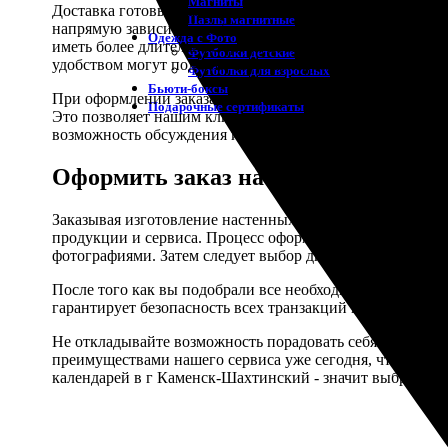
Магниты
Доставка готовых календарей до г Каменск-Шахтинский 
Пазлы магнитные
напрямую зависит от выбранного вами способа и веса за
Одежда с Фото
иметь более длительные сроки доставки. Курьерская слу
Футболки детские
удобством могут подойти автоматизированные пункты выд
Футболки для взрослых
Бьюти-боксы
При оформлении заказа на изготовление календарей в «Ф
Подарочные сертификаты
Это позволяет нашим клиентам заранее планировать их 
возможность обсуждения индивидуальных условий дост
Оформить заказ на изготовление н
Заказывая изготовление настенных календарей для заме
продукции и сервиса. Процесс оформления заказа максим
фотографиями. Затем следует выбор дизайна и добавле
После того как вы подобрали все необходимые параметры
гарантирует безопасность всех транзакций и защиту ваш
Не откладывайте возможность порадовать себя или сво
преимуществами нашего сервиса уже сегодня, чтобы завт
календарей в г Каменск-Шахтинский - значит выбрать н