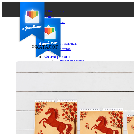
О ФотоПочте
Акции
Сделаем за вас
Бизнесу
FAQ
Франшиза
Поддержка и контакты
КАТАЛОГ
Оплата и доставка
Фотографии
Классические
фото
Ваш город:
10х10
10х15
Ваш регион доставки
13х18
15х15
Выберите из списка:
15х20
20х20
20х30
30х30
30х40
А4
Фото
в