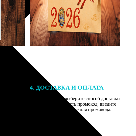
4. ДОСТАВКА И ОПЛАТА
той. После
Введите адрес и выберите способ доставки
 на email с
заказа. Если у вас есть промокод, введите
вим заказ
его в специальное поле для промокода.
мером для