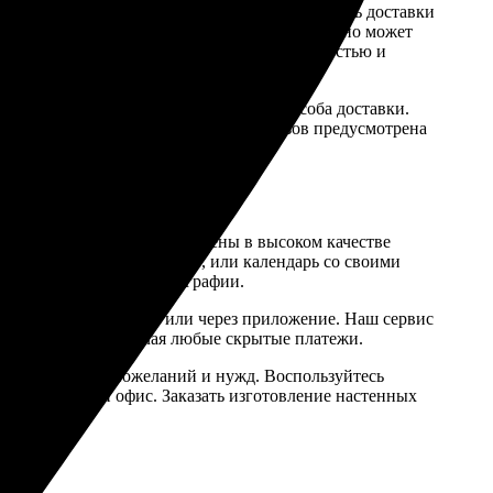
ми службами и через пункты выдачи. Стоимость доставки
рифы за счет объема обработки отправлений, но может
 получателя. Для компромисса между стоимостью и
ове веса заказа и выбранного вами способа доставки.
х. Для крупных и корпоративных заказов предусмотрена
инский
очте», вы можете быть уверены в высоком качестве
о квартальный, перекидной, или календарь со своими
ли индивидуальные фотографии.
карты на нашем сайте или через приложение. Наш сервис
азу на сайте, исключая любые скрытые платежи.
 учетом ваших пожеланий и нужд. Воспользуйтесь
в ваш дом или офис. Заказать изготовление настенных
у.