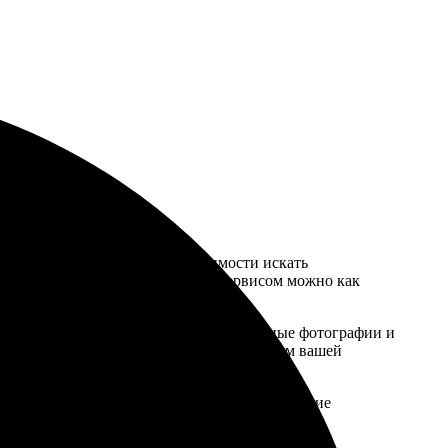
шего дома. Забудьте о необходимости искать
ько минут. Пользоваться данным сервисом можно как
лонов или создать свой, используя личные фотографии и
карманный, а также календари с логотипом вашей
тографий позволит вам сохранить самые дорогие
аказ удобно, быстро и безопасно.