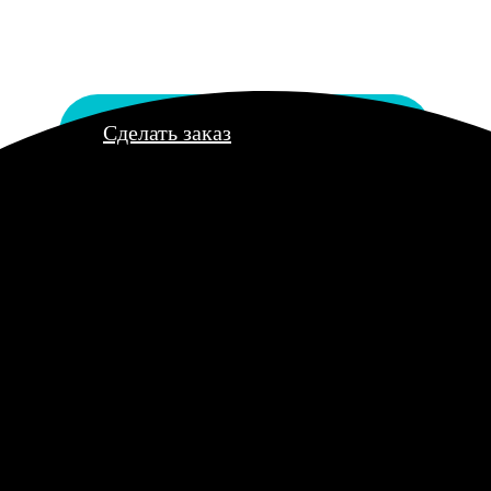
Сделать заказ
календарей онлайн
 заказать изготовление настенных календарей прямо из уюта ва
бора дизайна до оплаты, может быть выполнен онлайн за нескол
иложение, доступное на различных платформах.
ельно прост. Вы можете выбрать один из множества готовых шаб
длагаем различные типы календарей: перекидной, квартальный, 
овление настенных календарей с использованием собственных фо
 день радоваться ярким и качественным изображениям. Делать з