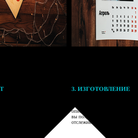
ЕТ
3. ИЗГОТОВЛЕНИЕ
подготовки заказа к печати
Оплатите заказ банковской кар
алисты могут связаться с Вами
оплаты получите подтверждение
му телефону или email для
описанием заказа. Когда отпра
я деталей.
вы получите письмо с трек-но
отслеживания.