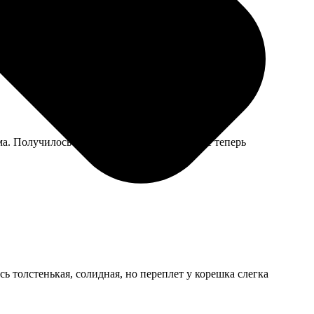
ма. Получилось ну очень похоже, в паспорте теперь
ь толстенькая, солидная, но переплет у корешка слегка