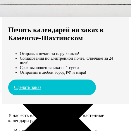
Не нашли Ваш город?
Мы доставляем по всему миру
Печать календарей на заказ в
Продолжить без города
Каменске-Шахтинском
Отправь в печать за пару кликов!
Согласования по электронной почте. Отвечаем за 24
часа!
Срок выполнения заказа: 1 сутки
Отправим в любой город РФ и мира!
Сделать заказ
У нас есть настольные, магнитные и настенные
календари разных размеров.
— В календаре 13 листов: обложка+листы с