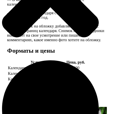
календарной сеткой.
— Обложка для календаря стандартная, дизайн
обновляем каждый год.
— В кружочек на обложку добавляем фотографию с
одной из страниц календаря. Снимок наши сотрудники
выбирают на свое усмотрение или пишите в
комментариях, какое именно фото хотите на обложку.
Форматы и цены
Услуга
Цена, руб.
Календарь настенный
от 1290
Календарь "домик"
890
Календарь магнитный отрывной
от 790
Примеры работ