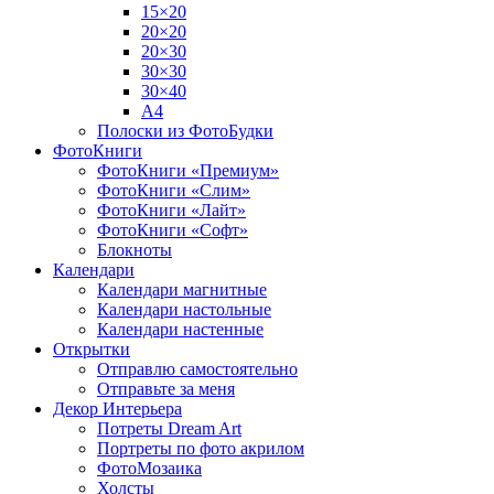
15×20
20×20
20×30
30×30
30×40
A4
Полоски из ФотоБудки
ФотоКниги
ФотоКниги «Премиум»
ФотоКниги «Слим»
ФотоКниги «Лайт»
ФотоКниги «Софт»
Блокноты
Календари
Календари магнитные
Календари настольные
Календари настенные
Открытки
Отправлю самостоятельно
Отправьте за меня
Декор Интерьера
Потреты Dream Art
Портреты по фото акрилом
ФотоМозаика
Холсты