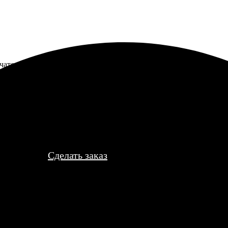
чательная, сделали аккуратно. Только крепление для подвешива
Сделать заказ
тболках онлайн
оживить гардероб вашего ребенка с помощью фотопечати на де