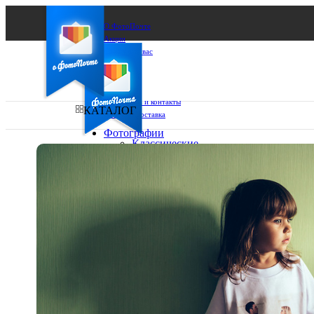
О ФотоПочте
Акции
Сделаем за вас
Бизнесу
FAQ
Франшиза
Поддержка и контакты
КАТАЛОГ
Оплата и доставка
Фотографии
Классические
фото
Ваш город:
10х10
10х15
Ваш регион доставки
13х18
15х15
Выберите из списка:
15х20
20х20
20х30
30х30
30х40
А4
Фото
в