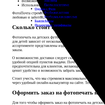
Магниты
Возможность полной кастомизации дизайна футбол
Пазлы магнитные
Использование экологически чистых и безопасных 
Одежда с Фото
Футболки детские
ФотоПочта стремится предоставить не только качествен
Футболки для взрослых
любовью и заботой, может сделать мир ярче – один ребено
Бьюти-боксы
Подарочные сертификаты
Сколько стоит фотопечать на детск
Фотопечать на детских футболках становится всё более 
для детей зависит от нескольких критериев. Прежде всег
ассортименте представлены изделия различной плотности
заказа.
О возможностях доставки следует сказать отдельно. Кли
удобной опцией пунктов выдачи. Почтовая доставка явля
предпочтительна для клиентов, желающих получить свой 
ценит удобство и возможность забрать заказ в удобное в
Стоит учесть, что мы стремимся максимально оптимизир
через удобный онлайн-калькулятор на сайте. Тем самым,
Оформить заказ на фотопечать на 
Для того чтобы оформить заказ на фотопечать на детски