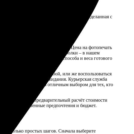
си;
утболок. Мы верим, что каждая футболка, сделанная с
индивидуальность своего ребёнка. Цена на фотопечать
, на стоимость влияет выбор футболки – в нашем
вается исходя из выбранного способа и веса готового
 почтой, курьерской службой, или же воспользоваться
ичны временные рамки ожидания. Курьерская служба
кты выдачи становятся отличным выбором для тех, кто
собы доставки и предварительный расчёт стоимости
ируясь на собственные предпочтения и бюджет.
кий
шь несколько простых шагов. Сначала выберите