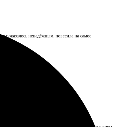
ния показалось ненадёжным, повесила на самое
тских футболках. Благодаря инновационным технологиям