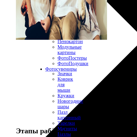
30х40
20х45
30х60
30х90
40х40
40х60
50х70
Пенокартон
Модульные
картины
ФотоПостеры
ФотоПодушки
Фотоcувениры
Значки
Коврик
для
мыши
Кружки
Новогодние
шары
Пазл
картонный
Тарелки
Магниты
Этапы работы
Пазлы