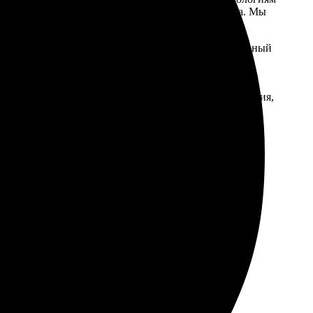
ожно всего за несколько минут, не выходя из дома. Мы
ка.
етов, что позволяет создать по-настоящему уникальный
ь ребенка, фотопечать на футболке станет ярким и
онов. Благодаря удобным инструментам редактирования,
ку на заказ для вашего ребенка.
компромисс между скоростью выполнения заказа и
атериалы только от ведущих мировых производителей,
все возможное, чтобы футболка для вашего ребенка
ные цвета, точность деталей и устойчивость к