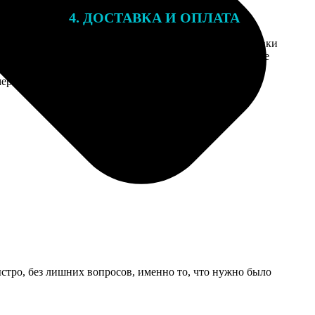
4. ДОСТАВКА И ОПЛАТА
той. После
Введите адрес и выберите способ доставки
 на email с
заказа. Если у вас есть промокод, введите
вим заказ
его в специальное поле для промокода.
мером для
ыстро, без лишних вопросов, именно то, что нужно было