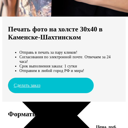
Не нашли Ваш город?
Мы доставляем по всему миру
Печать фото на холсте 30х40 в
Продолжить без города
Каменске-Шахтинском
Отправь в печать за пару кликов!
Согласования по электронной почте. Отвечаем за 24
часа!
Срок выполнения заказа: 1 сутки
Отправим в любой город РФ и мира!
Сделать заказ
Форматы и цены
Услуга
Цена, руб.