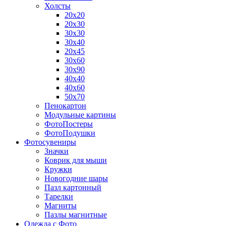
Холсты
20х20
20х30
30х30
30х40
20х45
30х60
30х90
40х40
40х60
50х70
Пенокартон
Модульные картины
ФотоПостеры
ФотоПодушки
Фотоcувениры
Значки
Коврик для мыши
Кружки
Новогодние шары
Пазл картонный
Тарелки
Магниты
Пазлы магнитные
Одежда с Фото