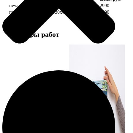
печать фото на холсте 30х40 на подрамнике
2990
печать фото на холсте 30х40 в раме
5490
Примеры работ