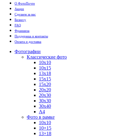
О ФотоПочте
Акции
Сделаем за вас
Бизнесу
FAQ
Франшиза
Поддержка и контакты
Оплата и доставка
Фотографии
Классические фото
10х10
10х15
13х18
15х15
15х20
20х20
20х30
30х30
30х40
А4
Фото в рамке
10х10
10×15
13×18