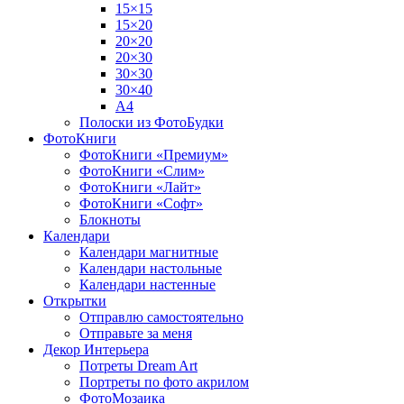
15×15
15×20
20×20
20×30
30×30
30×40
A4
Полоски из ФотоБудки
ФотоКниги
ФотоКниги «Премиум»
ФотоКниги «Слим»
ФотоКниги «Лайт»
ФотоКниги «Софт»
Блокноты
Календари
Календари магнитные
Календари настольные
Календари настенные
Открытки
Отправлю самостоятельно
Отправьте за меня
Декор Интерьера
Потреты Dream Art
Портреты по фото акрилом
ФотоМозаика