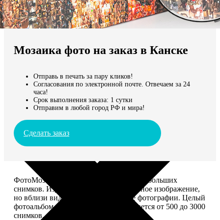
Не нашли Ваш город?
Мы доставляем по всему миру
Мозаика фото на заказ в Канске
Продолжить без города
Отправь в печать за пару кликов!
Согласования по электронной почте. Отвечаем за 24
часа!
Срок выполнения заказа: 1 сутки
Отправим в любой город РФ и мира!
Сделать заказ
ФотоМозаика – это картина из сотен небольших
снимков. Издалека смотрится как единое изображение,
но вблизи видно, что это отдельные фотографии. Целый
фотоальбом в одной картине: помещается от 500 до 3000
снимков.