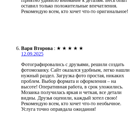
Приятно удивило внимание к деталям. Весь опыт
оставил только положительные впечатления.
Рекомендую всем, кто хочет что-то оригинальное!
Варя Второва
:
★
★
★
★
★
12.09.2025
Фотографировались с друзьями, решили создать
фотомозаику. Сайт оказался удобным, легко нашли
нужный раздел. Загрузка фото простая, никаких
проблем. Выбор формата и оформления – на
высоте! Оперативная работа, в срок уложились.
Мозаика получилась яркая и четкая, все детали
видны. Друзья оценили, каждый хотел свою!
Рекомендую всем, кто хочет что-то необычное.
Услуга точно оправдала ожидания!