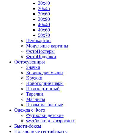
30х40
20х45
30х60
30х90
40х40
40х60
50х70
Пенокартон
Модульные картины
ФотоПостеры
ФотоПодушки
Фотоcувениры
Значки
Коврик для мыши
Кружки
Новогодние шары
Пазл картонный
Тарелки
Магниты
Пазлы магнитные
Одежда с Фото
Футболки детские
Футболки для взрослых
Бьюти-боксы
Подарочные сертификаты