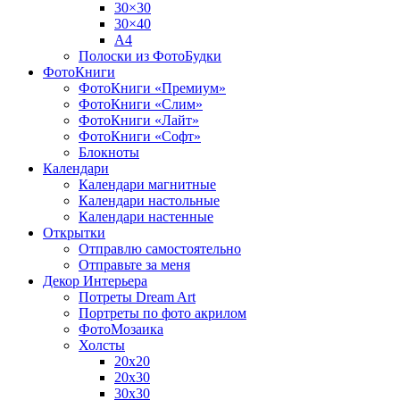
30×30
30×40
A4
Полоски из ФотоБудки
ФотоКниги
ФотоКниги «Премиум»
ФотоКниги «Слим»
ФотоКниги «Лайт»
ФотоКниги «Софт»
Блокноты
Календари
Календари магнитные
Календари настольные
Календари настенные
Открытки
Отправлю самостоятельно
Отправьте за меня
Декор Интерьера
Потреты Dream Art
Портреты по фото акрилом
ФотоМозаика
Холсты
20х20
20х30
30х30