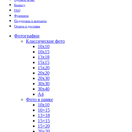
Бизнесу
FAQ
Франшиза
Поддержка и контакты
Оплата и доставка
Фотографии
Классические фото
10х10
10х15
13х18
15х15
15х20
20х20
20х30
30х30
30х40
А4
Фото в рамке
10х10
10×15
13×18
15×15
15×20
20×20