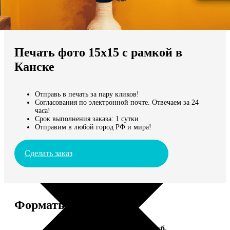
Не нашли Ваш город?
Мы доставляем по всему миру
Печать фото 15х15 с рамкой в
Продолжить без города
Канске
Отправь в печать за пару кликов!
Согласования по электронной почте. Отвечаем за 24
часа!
Срок выполнения заказа: 1 сутки
Отправим в любой город РФ и мира!
Сделать заказ
Форматы и цены
Услуга
Цена, руб.