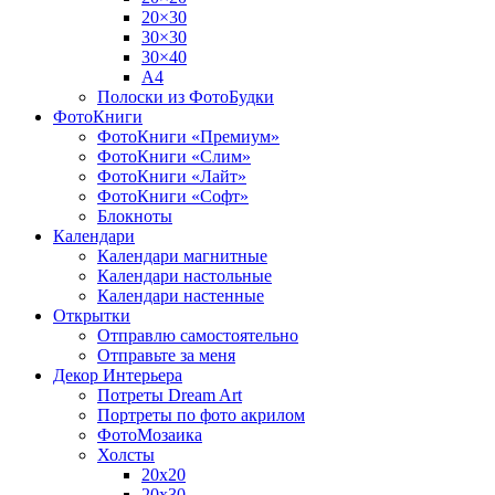
20×30
30×30
30×40
A4
Полоски из ФотоБудки
ФотоКниги
ФотоКниги «Премиум»
ФотоКниги «Слим»
ФотоКниги «Лайт»
ФотоКниги «Софт»
Блокноты
Календари
Календари магнитные
Календари настольные
Календари настенные
Открытки
Отправлю самостоятельно
Отправьте за меня
Декор Интерьера
Потреты Dream Art
Портреты по фото акрилом
ФотоМозаика
Холсты
20х20
20х30