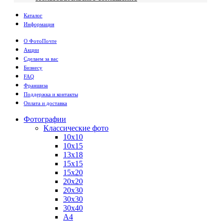
Каталог
Информация
О ФотоПочте
Акции
Сделаем за вас
Бизнесу
FAQ
Франшиза
Поддержка и контакты
Оплата и доставка
Фотографии
Классические фото
10х10
10х15
13х18
15х15
15х20
20х20
20х30
30х30
30х40
А4