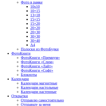
Фото в рамке
10х10
10×15
13×18
15×15
15×20
20×20
20×30
30×30
30×40
A4
Полоски из ФотоБудки
ФотоКниги
ФотоКниги «Премиум»
ФотоКниги «Слим»
ФотоКниги «Лайт»
ФотоКниги «Софт»
Блокноты
Календари
Календари магнитные
Календари настольные
Календари настенные
Открытки
Отправлю самостоятельно
Отправьте за меня