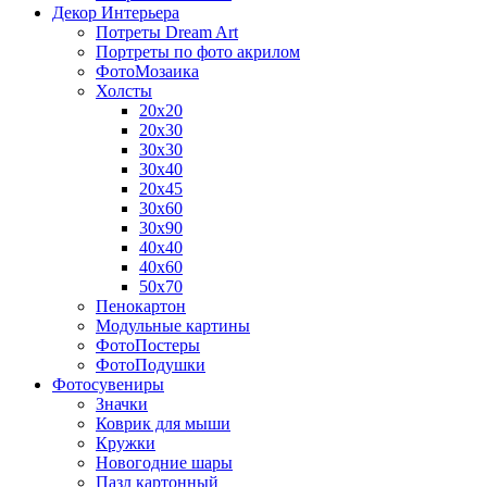
Декор Интерьера
Потреты Dream Art
Портреты по фото акрилом
ФотоМозаика
Холсты
20х20
20х30
30х30
30х40
20х45
30х60
30х90
40х40
40х60
50х70
Пенокартон
Модульные картины
ФотоПостеры
ФотоПодушки
Фотоcувениры
Значки
Коврик для мыши
Кружки
Новогодние шары
Пазл картонный