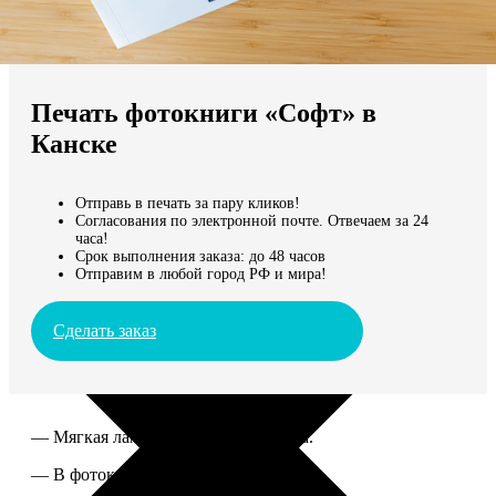
Не нашли Ваш город?
Мы доставляем по всему миру
Печать фотокниги «Софт» в
Продолжить без города
Канске
Отправь в печать за пару кликов!
Согласования по электронной почте. Отвечаем за 24
часа!
Срок выполнения заказа: до 48 часов
Отправим в любой город РФ и мира!
Сделать заказ
— Мягкая ламинированная обложка.
— В фотокниге от 60 до 300 страниц.