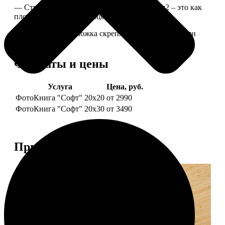
— Страницы из бумаги плотностью 170 г/м2 – это как
плотные страницы глянцевого журнала.
— Страницы и обложка скреплены металлическими
болтами.
Форматы и цены
Услуга
Цена, руб.
ФотоКнига "Софт" 20х20
от 2990
ФотоКнига "Софт" 20х30
от 3490
Примеры работ