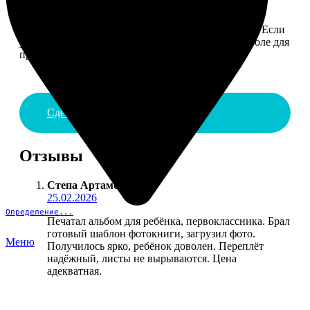
4. ДОСТАВКА И ОПЛАТА
Введите адрес и выберите способ доставки заказа. Если
у вас есть промокод, введите его в специальное поле для
промокода.
Сделать заказ
Отзывы
Степа Артамонов
:
25.02.2026
Определение...
Печатал альбом для ребёнка, первоклассника. Брал
готовый шаблон фотокниги, загрузил фото.
Меню
Получилось ярко, ребёнок доволен. Переплёт
надёжный, листы не вырываются. Цена
адекватная.