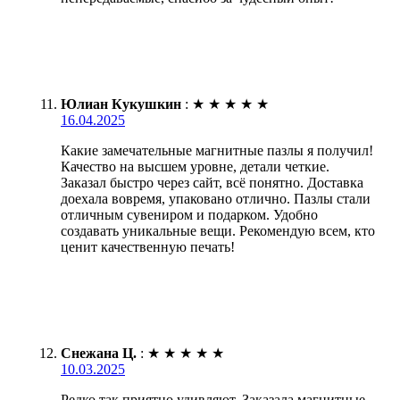
Юлиан Кукушкин
:
★
★
★
★
★
16.04.2025
Какие замечательные магнитные пазлы я получил!
Качество на высшем уровне, детали четкие.
Заказал быстро через сайт, всё понятно. Доставка
доехала вовремя, упаковано отлично. Пазлы стали
отличным сувениром и подарком. Удобно
создавать уникальные вещи. Рекомендую всем, кто
ценит качественную печать!
Снежана Ц.
:
★
★
★
★
★
10.03.2025
Редко так приятно удивляют. Заказала магнитные