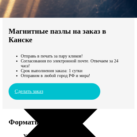
Не нашли Ваш город?
Мы доставляем по всему миру
Магнитные пазлы на заказ в
Продолжить без города
Канске
Отправь в печать за пару кликов!
Согласования по электронной почте. Отвечаем за 24
часа!
Срок выполнения заказа: 1 сутки
Отправим в любой город РФ и мира!
Сделать заказ
Форматы и цены
Услуга
Цена, руб.