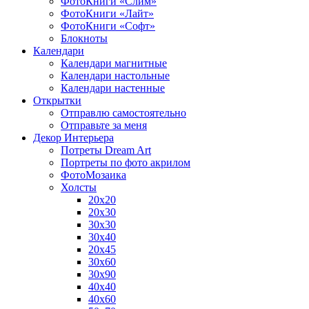
ФотоКниги «Слим»
ФотоКниги «Лайт»
ФотоКниги «Софт»
Блокноты
Календари
Календари магнитные
Календари настольные
Календари настенные
Открытки
Отправлю самостоятельно
Отправьте за меня
Декор Интерьера
Потреты Dream Art
Портреты по фото акрилом
ФотоМозаика
Холсты
20х20
20х30
30х30
30х40
20х45
30х60
30х90
40х40
40х60