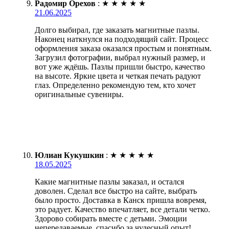
Радомир Орехов
:
★
★
★
★
★
21.06.2025
Долго выбирал, где заказать магнитные пазлы.
Наконец наткнулся на подходящий сайт. Процесс
оформления заказа оказался простым и понятным.
Загрузил фотографии, выбрал нужный размер, и
вот уже ждёшь. Пазлы пришли быстро, качество
на высоте. Яркие цвета и четкая печать радуют
глаз. Определенно рекомендую тем, кто хочет
оригинальные сувениры.
Юлиан Кукушкин
:
★
★
★
★
★
18.05.2025
Какие магнитные пазлы заказал, и остался
доволен. Сделал все быстро на сайте, выбрать
было просто. Доставка в Канск пришла вовремя,
это радует. Качество впечатляет, все детали четко.
Здорово собирать вместе с детьми. Эмоции
непередаваемые, спасибо за чудесный опыт!