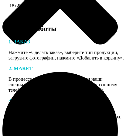
18х27 см 126 частей
990
Этапы работы
1. ЗАКАЗ
Нажмите «Сделать заказ», выберите тип продукции,
загрузите фотографии, нажмите «Добавить в корзину».
2. МАКЕТ
В процессе подготовки заказа к печати наши
специалисты могут связаться с Вами по указанному
телефону или email для согласования деталей.
3. ИЗГОТОВЛЕНИЕ
Оплатите заказ банковской картой. После оплаты
получите подтверждение на email с описанием заказа.
Когда отправим заказ вы получите письмо с трек-
номером для отслеживания.