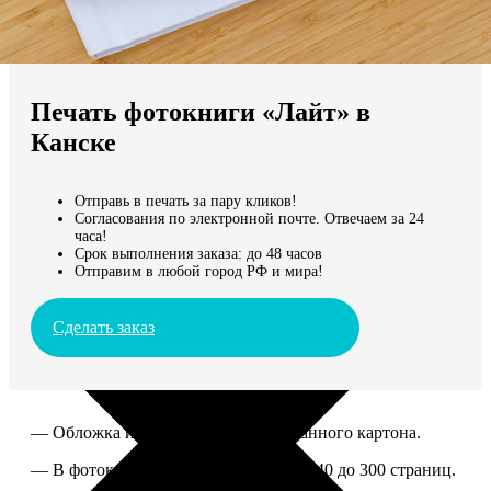
Не нашли Ваш город?
Мы доставляем по всему миру
Печать фотокниги «Лайт» в
Продолжить без города
Канске
Отправь в печать за пару кликов!
Согласования по электронной почте. Отвечаем за 24
часа!
Срок выполнения заказа: до 48 часов
Отправим в любой город РФ и мира!
Сделать заказ
— Обложка из твердого ламинированного картона.
— В фотокниге можно разместить от 40 до 300 страниц.