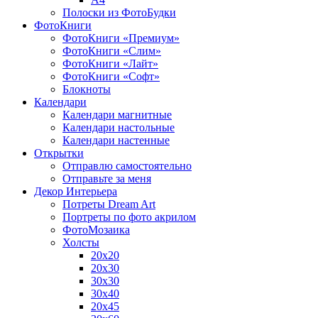
Полоски из ФотоБудки
ФотоКниги
ФотоКниги «Премиум»
ФотоКниги «Слим»
ФотоКниги «Лайт»
ФотоКниги «Софт»
Блокноты
Календари
Календари магнитные
Календари настольные
Календари настенные
Открытки
Отправлю самостоятельно
Отправьте за меня
Декор Интерьера
Потреты Dream Art
Портреты по фото акрилом
ФотоМозаика
Холсты
20х20
20х30
30х30
30х40
20х45