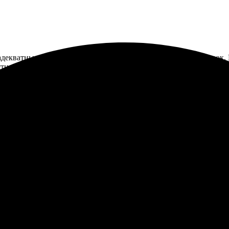
декватные цены. Заказал печать фото 20х20, всё пришло в срок.
иятно, что можно выбрать разные сувениры. Рад, что обратился и
. Всё быстро, процесс удобный и понятный. Выбор материалов п
нные. С удовольствием вернусь снова. Рекомендую друзьям!