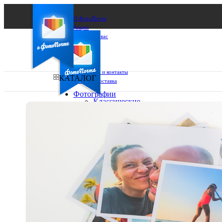
О ФотоПочте
Акции
Сделаем за вас
Бизнесу
FAQ
Франшиза
Поддержка и контакты
КАТАЛОГ
Оплата и доставка
Фотографии
Классические
фото
Ваш город:
10х10
10х15
Ваш регион доставки
13х18
15х15
Выберите из списка:
15х20
20х20
20х30
30х30
30х40
А4
Фото
в