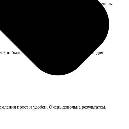
 макет, переделывать не стала, пью из неё сама теперь.
нужно было 100 штук разных кадров распечатать для
рмления прост и удобен. Очень довольна результатом.