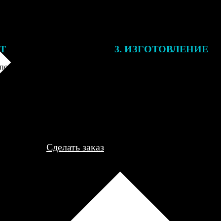
ЕТ
3. ИЗГОТОВЛЕНИЕ
подготовки заказа к печати
Оплатите заказ банковской кар
алисты могут связаться с Вами
оплаты получите подтверждение
му телефону или email для
описанием заказа. Когда отпра
я деталей.
вы получите письмо с трек-но
отслеживания.
Сделать заказ