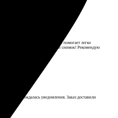
загрузила фото. Удобный интерфейс помогает легко
к приятно держать в руках готовый снимок! Рекомендую
о. Оплатила, дождалась уведомления. Заказ доставили