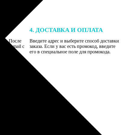
4. ДОСТАВКА И ОПЛАТА
той. После
Введите адрес и выберите способ доставки
 на email с
заказа. Если у вас есть промокод, введите
вим заказ
его в специальное поле для промокода.
мером для