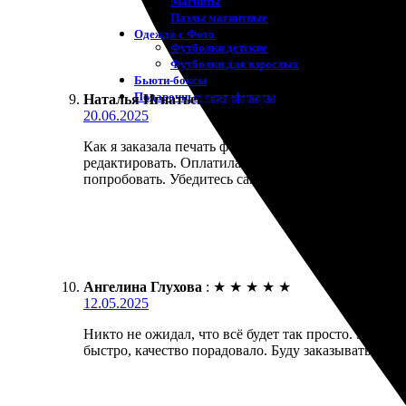
Магниты
Пазлы магнитные
Одежда с Фото
Футболки детские
Футболки для взрослых
Бьюти-боксы
Подарочные сертификаты
Наталья Игнатьева
:
★
★
★
★
★
20.06.2025
Как я заказала печать фотографии 20х20. Процесс 
редактировать. Оплатила, и через пару дней уже з
попробовать. Убедитесь сами!
Ангелина Глухова
:
★
★
★
★
★
12.05.2025
Никто не ожидал, что всё будет так просто. Зашла 
быстро, качество порадовало. Буду заказывать ещё