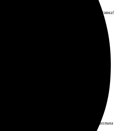
дания — качественная печать и своевременная доставка!
выбрать подходящий вариант. Доволен результатом.
облюдены. Качество обалденное, цвета яркие. Довольна