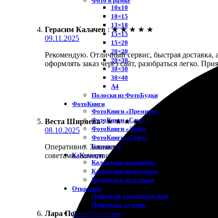
Фото в рамке
10х10
10×15
13×18
Герасим Калачев
:
★
★
★
★
★
15×15
09.11.2025
15×20
20×20
Рекомендую. Отличный сервис, быстрая доставка, а
20×30
оформлять заказ через сайт, разобраться легко. Пр
30×30
30×40
A4
Полоски из ФотоБудки
ФотоКниги
ФотоКниги «Премиум»
ФотоКниги «Слим»
Веста Ширяева
:
★
★
★
★
★
ФотоКниги «Лайт»
08.10.2025
ФотоКниги «Софт»
Блокноты
Оперативно. Заказала печать фото 20х20 в Канске
Календари
советами. Качество удивило, цвета яркие и насыще
Календари магнитные
Календари настольные
Календари настенные
Открытки
Отправлю самостоятельно
Отправьте за меня
Лара Поликарпова
:
★
★
★
★
★
Декор Интерьера