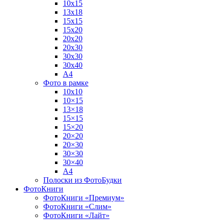
10х15
13х18
15х15
15х20
20х20
20х30
30х30
30х40
А4
Фото в рамке
10х10
10×15
13×18
15×15
15×20
20×20
20×30
30×30
30×40
A4
Полоски из ФотоБудки
ФотоКниги
ФотоКниги «Премиум»
ФотоКниги «Слим»
ФотоКниги «Лайт»