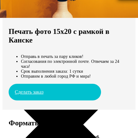
Не нашли Ваш город?
Мы доставляем по всему миру
Печать фото 15х20 с рамкой в
Продолжить без города
Канске
Отправь в печать за пару кликов!
Согласования по электронной почте. Отвечаем за 24
часа!
Срок выполнения заказа: 1 сутки
Отправим в любой город РФ и мира!
Сделать заказ
Форматы и цены
Услуга
Цена, руб.