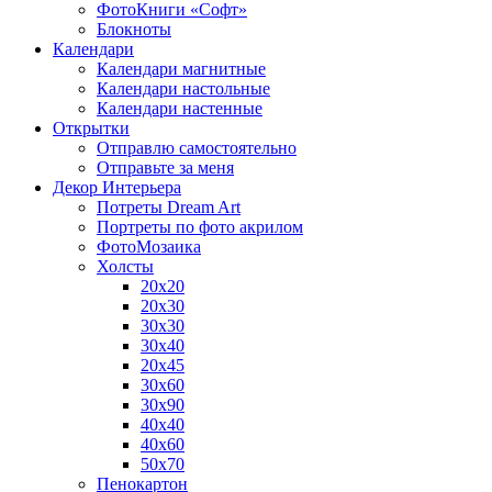
ФотоКниги «Софт»
Блокноты
Календари
Календари магнитные
Календари настольные
Календари настенные
Открытки
Отправлю самостоятельно
Отправьте за меня
Декор Интерьера
Потреты Dream Art
Портреты по фото акрилом
ФотоМозаика
Холсты
20х20
20х30
30х30
30х40
20х45
30х60
30х90
40х40
40х60
50х70
Пенокартон