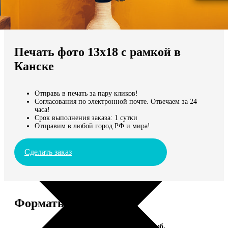
Не нашли Ваш город?
Мы доставляем по всему миру
Печать фото 13х18 с рамкой в
Продолжить без города
Канске
Отправь в печать за пару кликов!
Согласования по электронной почте. Отвечаем за 24
часа!
Срок выполнения заказа: 1 сутки
Отправим в любой город РФ и мира!
Сделать заказ
Форматы и цены
Услуга
Цена, руб.