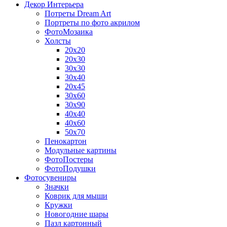
Декор Интерьера
Потреты Dream Art
Портреты по фото акрилом
ФотоМозаика
Холсты
20х20
20х30
30х30
30х40
20х45
30х60
30х90
40х40
40х60
50х70
Пенокартон
Модульные картины
ФотоПостеры
ФотоПодушки
Фотоcувениры
Значки
Коврик для мыши
Кружки
Новогодние шары
Пазл картонный