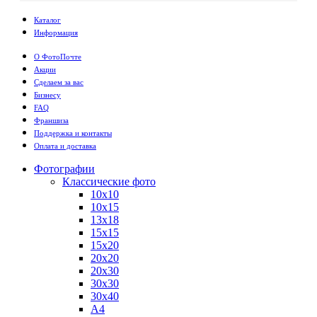
Каталог
Информация
О ФотоПочте
Акции
Сделаем за вас
Бизнесу
FAQ
Франшиза
Поддержка и контакты
Оплата и доставка
Фотографии
Классические фото
10х10
10х15
13х18
15х15
15х20
20х20
20х30
30х30
30х40
А4