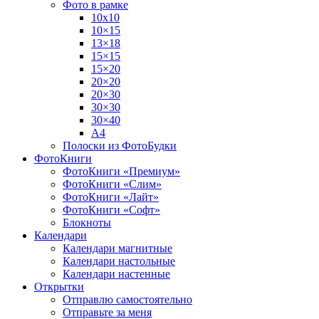
Фото в рамке
10х10
10×15
13×18
15×15
15×20
20×20
20×30
30×30
30×40
A4
Полоски из ФотоБудки
ФотоКниги
ФотоКниги «Премиум»
ФотоКниги «Слим»
ФотоКниги «Лайт»
ФотоКниги «Софт»
Блокноты
Календари
Календари магнитные
Календари настольные
Календари настенные
Открытки
Отправлю самостоятельно
Отправьте за меня