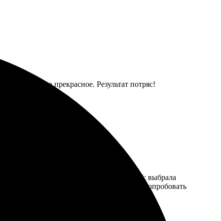
трая, качество прекрасное. Результат потряс!
кие и насыщенные. Процесс заказа простой: выбрала
 вовремя, упаковка надёжная. Теперь хочу попробовать