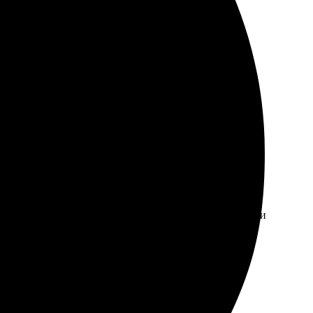
ия заказа быстрое и понятное. Сотрудники помогли с
Рекомендую всем!
ась с менеджером для уточнения деталей, все объяснили
е удовольствие от результата. Рекомендую.