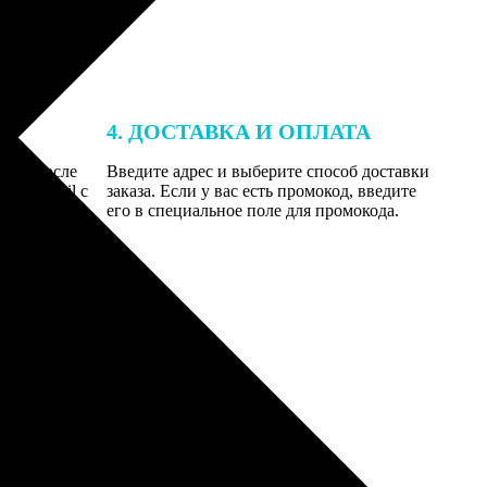
4. ДОСТАВКА И ОПЛАТА
той. После
Введите адрес и выберите способ доставки
 на email с
заказа. Если у вас есть промокод, введите
вим заказ
его в специальное поле для промокода.
мером для