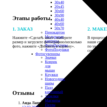
30х40
20х45
30х60
30х90
Этапы работы
40х40
40х60
50х70
1. ЗАКАЗ
2. МАК
Пенокартон
Модульные
Нажмите «Сделать заказ», выберите
В процессе 
картины
размер и загрузите фотографию/несколько
наши специ
ФотоПостеры
фото, нажмите «Добавить в корзину».
по указанно
ФотоПодушки
согласовани
Фотоcувениры
Значки
Коврик
для
мыши
Кружки
Новогодние
шары
Пазл
Отзывы
картонный
Тарелки
Магниты
Аида Лаптева
:
Пазлы