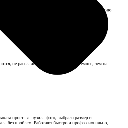
релись лучше, чем я ожидала. Реставрацию, к сожалению,
ются, не расслаиваются. Картинка чуть темнее, чем на
каза прост: загрузила фото, выбрала размер и
вала без проблем. Работают быстро и профессионально,