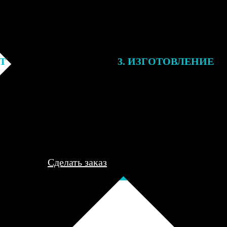
ЕТ
3. ИЗГОТОВЛЕНИЕ
подготовки заказа к печати
Оплатите заказ банковской кар
алисты могут связаться с Вами
оплаты получите подтверждение
му телефону или email для
описанием заказа. Когда отпра
я деталей.
вы получите письмо с трек-но
отслеживания.
Сделать заказ