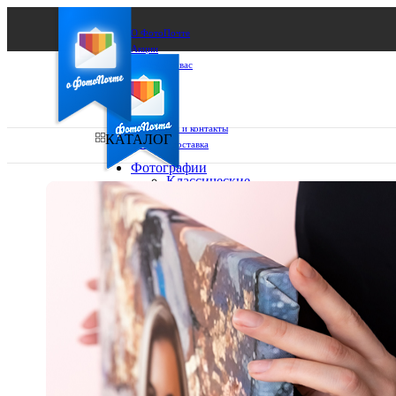
О ФотоПочте
Акции
Сделаем за вас
Бизнесу
FAQ
Франшиза
Поддержка и контакты
КАТАЛОГ
Оплата и доставка
Фотографии
Классические
фото
Ваш город:
10х10
10х15
Ваш регион доставки
13х18
15х15
Выберите из списка:
15х20
20х20
20х30
30х30
30х40
А4
Фото
в