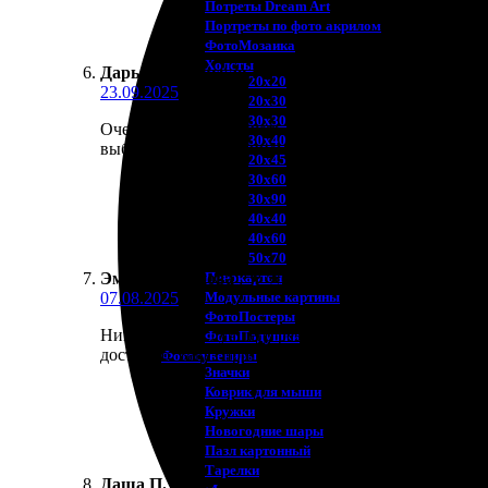
Потреты Dream Art
Портреты по фото акрилом
ФотоМозаика
Холсты
Дарья Островская
:
★
★
★
★
★
20х20
23.09.2025
20х30
30х30
Очень довольна! Печать на холсте просто супер! К
30х40
выбором и оформлением. Доставили оперативно, всё
20х45
30х60
30х90
40х40
40х60
50х70
Пенокартон
Эмилия Агапова
:
★
★
★
★
★
Модульные картины
07.08.2025
ФотоПостеры
Никто не даст лучшего результата. Заказала холст
ФотоПодушки
доступно. Заказ пришёл быстро, упаковка надежная.
Фотоcувениры
Значки
Коврик для мыши
Кружки
Новогодние шары
Пазл картонный
Тарелки
Даша П.
:
★
★
★
★
★