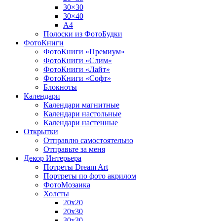
30×30
30×40
A4
Полоски из ФотоБудки
ФотоКниги
ФотоКниги «Премиум»
ФотоКниги «Слим»
ФотоКниги «Лайт»
ФотоКниги «Софт»
Блокноты
Календари
Календари магнитные
Календари настольные
Календари настенные
Открытки
Отправлю самостоятельно
Отправьте за меня
Декор Интерьера
Потреты Dream Art
Портреты по фото акрилом
ФотоМозаика
Холсты
20х20
20х30
30х30