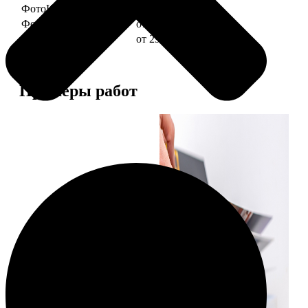
ФотоКниги "Слим"
от 1290
ФотоКниги "Лайт"
от 2990
ФотоКниги "Софт"
от 2990
Примеры работ