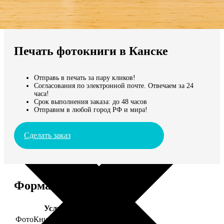
Не нашли Ваш город?
Мы доставляем по всему миру
Печать фотокниги в Канске
Продолжить без города
Отправь в печать за пару кликов!
Согласования по электронной почте. Отвечаем за 24
часа!
Срок выполнения заказа: до 48 часов
Отправим в любой город РФ и мира!
Сделать заказ
Форматы и цены
Услуга
Цена, руб.
ФотоКниги "Премиум"
от 2490