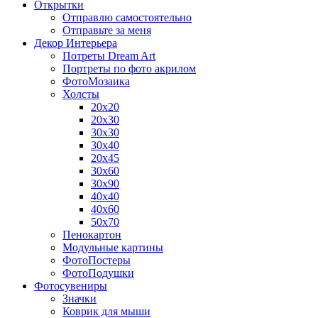
Открытки
Отправлю самостоятельно
Отправьте за меня
Декор Интерьера
Потреты Dream Art
Портреты по фото акрилом
ФотоМозаика
Холсты
20х20
20х30
30х30
30х40
20х45
30х60
30х90
40х40
40х60
50х70
Пенокартон
Модульные картины
ФотоПостеры
ФотоПодушки
Фотоcувениры
Значки
Коврик для мыши