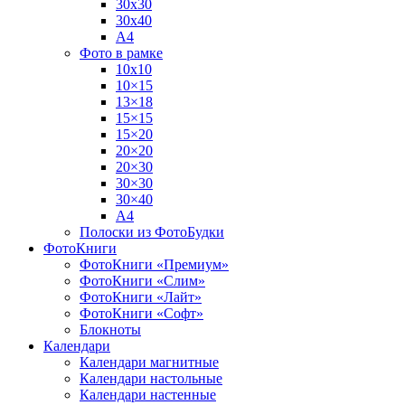
30х30
30х40
А4
Фото в рамке
10х10
10×15
13×18
15×15
15×20
20×20
20×30
30×30
30×40
A4
Полоски из ФотоБудки
ФотоКниги
ФотоКниги «Премиум»
ФотоКниги «Слим»
ФотоКниги «Лайт»
ФотоКниги «Софт»
Блокноты
Календари
Календари магнитные
Календари настольные
Календари настенные