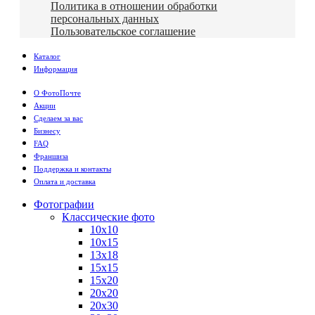
Политика в отношении обработки
персональных данных
Пользовательское соглашение
Каталог
Информация
О ФотоПочте
Акции
Сделаем за вас
Бизнесу
FAQ
Франшиза
Поддержка и контакты
Оплата и доставка
Фотографии
Классические фото
10х10
10х15
13х18
15х15
15х20
20х20
20х30