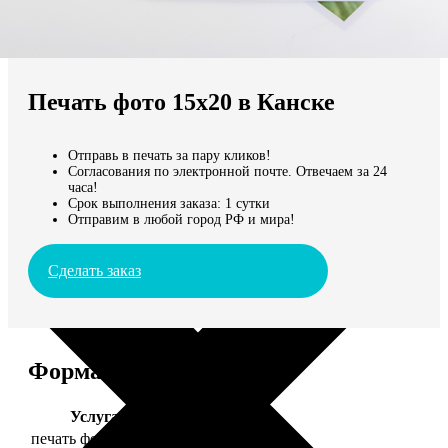
Не нашли Ваш город?
Мы доставляем по всему миру
Печать фото 15х20 в Канске
Продолжить без города
Отправь в печать за пару кликов!
Согласования по электронной почте. Отвечаем за 24
часа!
Срок выполнения заказа: 1 сутки
Отправим в любой город РФ и мира!
Сделать заказ
Форматы и цены
Услуга
Цена, руб.
печать фото 15х20
47