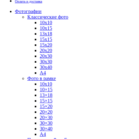
Оплата и доставка
Фотографии
Классические фото
10х10
10х15
13х18
15х15
15х20
20х20
20х30
30х30
30х40
А4
Фото в рамке
10х10
10×15
13×18
15×15
15×20
20×20
20×30
30×30
30×40
A4