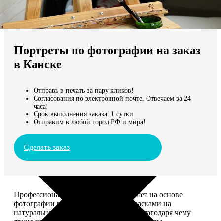
Не нашли Ваш город?
Мы доставляем по всему миру
Портреты по фотографии на заказ
Продолжить без города
в Канске
Отправь в печать за пару кликов!
Согласования по электронной почте. Отвечаем за 24
часа!
Срок выполнения заказа: 1 сутки
Отправим в любой город РФ и мира!
Сделать заказ
Профессиональный художник напишет на основе
фотографии портрет акриловыми красками на
натуральном холсте. Покроет лаком, благодаря чему