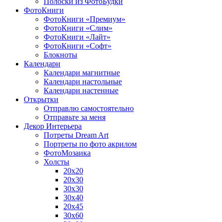
Полоски из ФотоБудки
ФотоКниги
ФотоКниги «Премиум»
ФотоКниги «Слим»
ФотоКниги «Лайт»
ФотоКниги «Софт»
Блокноты
Календари
Календари магнитные
Календари настольные
Календари настенные
Открытки
Отправлю самостоятельно
Отправьте за меня
Декор Интерьера
Потреты Dream Art
Портреты по фото акрилом
ФотоМозаика
Холсты
20х20
20х30
30х30
30х40
20х45
30х60