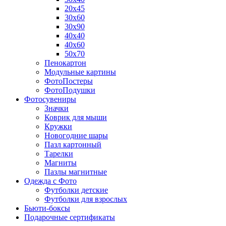
20х45
30х60
30х90
40х40
40х60
50х70
Пенокартон
Модульные картины
ФотоПостеры
ФотоПодушки
Фотоcувениры
Значки
Коврик для мыши
Кружки
Новогодние шары
Пазл картонный
Тарелки
Магниты
Пазлы магнитные
Одежда с Фото
Футболки детские
Футболки для взрослых
Бьюти-боксы
Подарочные сертификаты