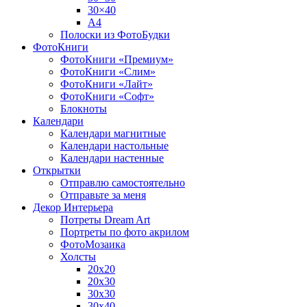
30×40
A4
Полоски из ФотоБудки
ФотоКниги
ФотоКниги «Премиум»
ФотоКниги «Слим»
ФотоКниги «Лайт»
ФотоКниги «Софт»
Блокноты
Календари
Календари магнитные
Календари настольные
Календари настенные
Открытки
Отправлю самостоятельно
Отправьте за меня
Декор Интерьера
Потреты Dream Art
Портреты по фото акрилом
ФотоМозаика
Холсты
20х20
20х30
30х30
30х40