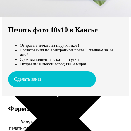
Не нашли Ваш город?
Мы доставляем по всему миру
Печать фото 10х10 в Канске
Продолжить без города
Отправь в печать за пару кликов!
Согласования по электронной почте. Отвечаем за 24
часа!
Срок выполнения заказа: 1 сутки
Отправим в любой город РФ и мира!
Сделать заказ
Форматы и цены
Услуга
Цена, руб.
печать фото 10х10
19