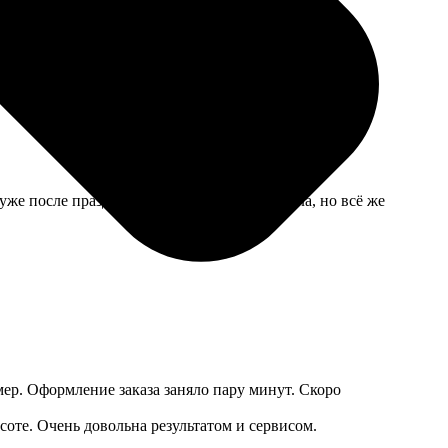
тельно слабоваты, пару раз падал, когда дверцу
 уже после праздника. Видимо, почта подвела, но всё же
мер. Оформление заказа заняло пару минут. Скоро
оте. Очень довольна результатом и сервисом.