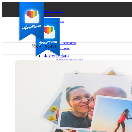
О ФотоПочте
Акции
Сделаем за вас
Бизнесу
FAQ
Франшиза
Поддержка и контакты
КАТАЛОГ
Оплата и доставка
Фотографии
Классические
фото
Ваш город:
10х10
10х15
Ваш регион доставки
13х18
15х15
Выберите из списка:
15х20
20х20
20х30
30х30
30х40
А4
Фото
в