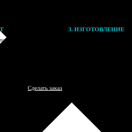
ЕТ
3. ИЗГОТОВЛЕНИЕ
подготовки заказа к печати
Оплатите заказ банковской кар
алисты могут связаться с Вами
оплаты получите подтверждение
му телефону или email для
описанием заказа. Когда отпра
я деталей.
вы получите письмо с трек-но
отслеживания.
Сделать заказ