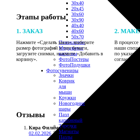
30х40
20х45
30х60
Этапы работы
30х90
40х40
1. ЗАКАЗ
2. МАК
40х60
50х70
Нажмите «Сделать заказ», выберите
В процессе 
Пенокартон
размер фотографий и тип бумаги,
наши специ
Модульные
загрузите снимки, нажмите «Добавить в
по указанно
картины
корзину».
согласовани
ФотоПостеры
ФотоПодушки
Фотоcувениры
Значки
Коврик
для
мыши
Кружки
Новогодние
шары
Отзывы
Пазл
картонный
Тарелки
Кира Филимонова
:
Магниты
02.02.2026
Пазлы