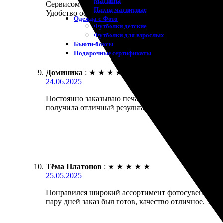
Магниты
Сервисом осталась довольна. Задала параметры, вы
Пазлы магнитные
Удобство оформления привлекает внимание. Реком
Одежда с Фото
Футболки детские
Футболки для взрослых
Бьюти-боксы
Подарочные сертификаты
Доминика
:
★
★
★
★
★
24.06.2025
Постоянно заказываю печать фотографий в этом сер
получила отличный результат! Рекомендую всем!
Тёма Платонов
:
★
★
★
★
★
25.05.2025
Понравился широкий ассортимент фотосувениров. З
пару дней заказ был готов, качество отличное. Уп