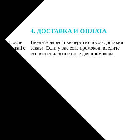
4. ДОСТАВКА И ОПЛАТА
той. После
Введите адрес и выберите способ доставки
 на email с
заказа. Если у вас есть промокод, введите
вим заказ
его в специальное поле для промокода
мером для