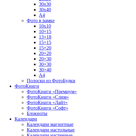
30х30
30х40
А4
Фото в рамке
10х10
10×15
13×18
15×15
15×20
20×20
20×30
30×30
30×40
A4
Полоски из ФотоБудки
ФотоКниги
ФотоКниги «Премиум»
ФотоКниги «Слим»
ФотоКниги «Лайт»
ФотоКниги «Софт»
Блокноты
Календари
Календари магнитные
Календари настольные
Календари настенные