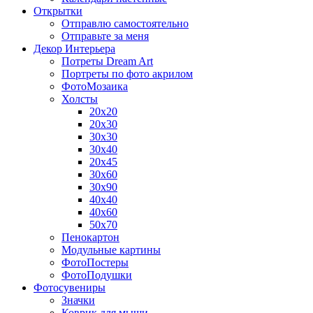
Открытки
Отправлю самостоятельно
Отправьте за меня
Декор Интерьера
Потреты Dream Art
Портреты по фото акрилом
ФотоМозаика
Холсты
20х20
20х30
30х30
30х40
20х45
30х60
30х90
40х40
40х60
50х70
Пенокартон
Модульные картины
ФотоПостеры
ФотоПодушки
Фотоcувениры
Значки
Коврик для мыши