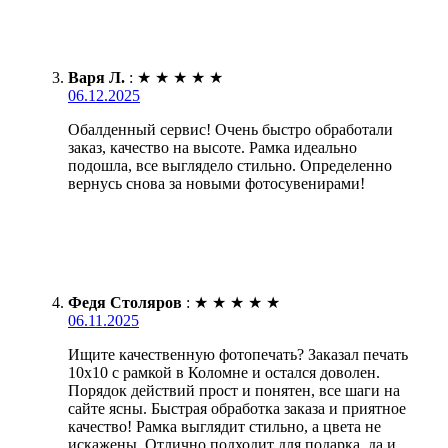
Варя Л.
:
★
★
★
★
★
06.12.2025
Обалденный сервис! Очень быстро обработали
заказ, качество на высоте. Рамка идеально
подошла, все выглядело стильно. Определенно
вернусь снова за новыми фотосувенирами!
Федя Столяров
:
★
★
★
★
★
06.11.2025
Ищите качественную фотопечать? Заказал печать
10х10 с рамкой в Коломне и остался доволен.
Порядок действий прост и понятен, все шаги на
сайте ясны. Быстрая обработка заказа и приятное
качество! Рамка выглядит стильно, а цвета не
искажены. Отлично подходит для подарка, да и