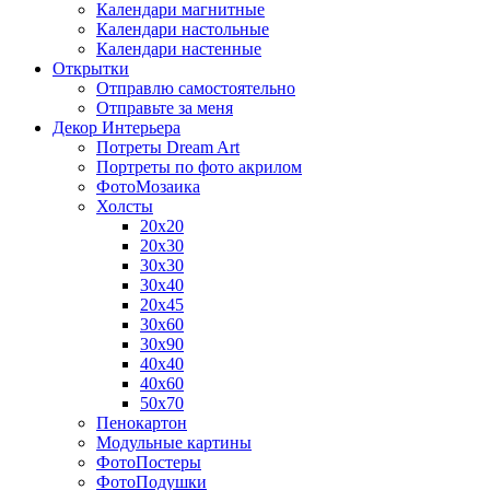
Календари магнитные
Календари настольные
Календари настенные
Открытки
Отправлю самостоятельно
Отправьте за меня
Декор Интерьера
Потреты Dream Art
Портреты по фото акрилом
ФотоМозаика
Холсты
20х20
20х30
30х30
30х40
20х45
30х60
30х90
40х40
40х60
50х70
Пенокартон
Модульные картины
ФотоПостеры
ФотоПодушки