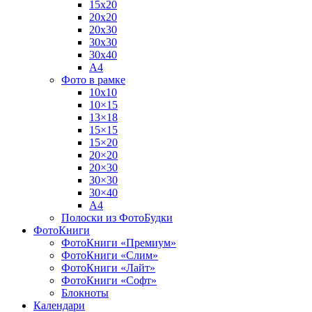
15х20
20х20
20х30
30х30
30х40
А4
Фото в рамке
10х10
10×15
13×18
15×15
15×20
20×20
20×30
30×30
30×40
A4
Полоски из ФотоБудки
ФотоКниги
ФотоКниги «Премиум»
ФотоКниги «Слим»
ФотоКниги «Лайт»
ФотоКниги «Софт»
Блокноты
Календари