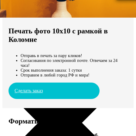
Не нашли Ваш город?
Мы доставляем по всему миру
Печать фото 10х10 с рамкой в
Продолжить без города
Коломне
Отправь в печать за пару кликов!
Согласования по электронной почте. Отвечаем за 24
часа!
Срок выполнения заказа: 1 сутки
Отправим в любой город РФ и мира!
Сделать заказ
Форматы и цены
Услуга
Цена, руб.