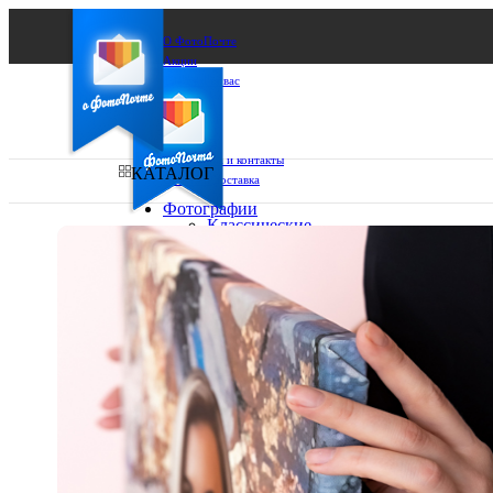
О ФотоПочте
Акции
Сделаем за вас
Бизнесу
FAQ
Франшиза
Поддержка и контакты
КАТАЛОГ
Оплата и доставка
Фотографии
Классические
фото
Ваш город:
10х10
10х15
Ваш регион доставки
13х18
15х15
Выберите из списка:
15х20
20х20
20х30
30х30
30х40
А4
Фото
в