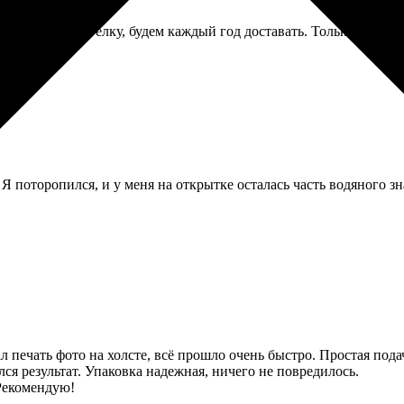
одвесили на ёлку, будем каждый год доставать. Только вот креп
 Я поторопился, и у меня на открытке осталась часть водяного зн
л печать фото на холсте, всё прошло очень быстро. Простая пода
ся результат. Упаковка надежная, ничего не повредилось.
 Рекомендую!