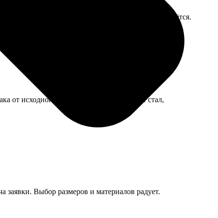
ление для петельки хлипковатое, боимся, что оторвётся.
ака от исходного файла. Перепечатывать не стал,
ча заявки. Выбор размеров и материалов радует.