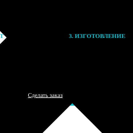
ЕТ
3. ИЗГОТОВЛЕНИЕ
подготовки заказа к печати
Оплатите заказ банковской кар
алисты могут связаться с Вами
оплаты получите подтверждение
му телефону или email для
описанием заказа. Когда отпра
я деталей.
вы получите письмо с трек-но
отслеживания.
Сделать заказ