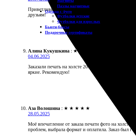
Магниты
Пазлы магнитные
Приветливый сервис, быстро оформила заказ. Дост
Одежда с Фото
друзьям!
Футболки детские
Футболки для взрослых
Бьюти-боксы
Подарочные сертификаты
Алина Кукушкина
:
★
★
★
★
★
04.06.2025
Заказали печать на холсте 20х20 для уютного угол
яркие. Рекомендую!
Аза Волошина
:
★
★
★
★
★
28.05.2025
Моё впечатление от заказа печати фото на холсте
проблем, выбрала формат и оплатила. Заказ был го