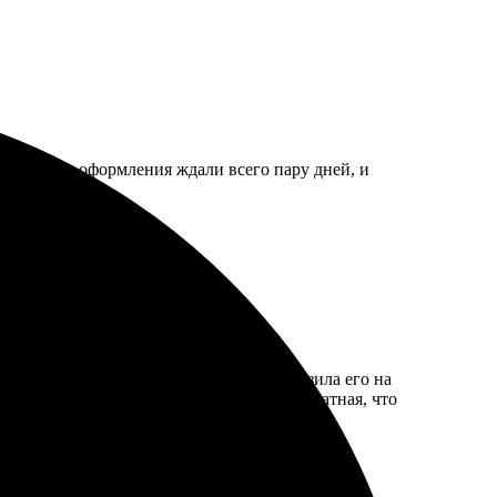
ние. После оформления ждали всего пару дней, и
бным. Сначала выбрала фото, затем загрузила его на
цвета яркие и насыщенные. Упаковка аккуратная, что
ми.