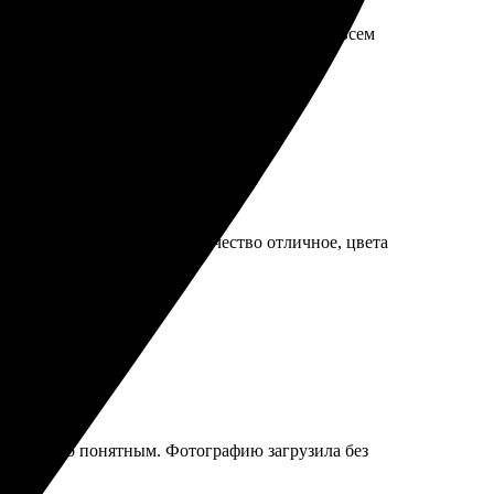
вольна результатом и общением. Рекомендую всем
ро, результат порадовал. Качество отличное, цвета
интуитивно понятным. Фотографию загрузила без