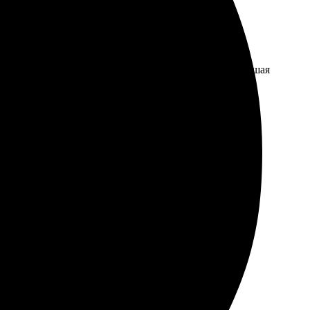
лста 20х20 выполнена качественно. Яркие цвета, хорошая
споминания.
ыстрой, получили на следующий день. Качество на
графий для печати!