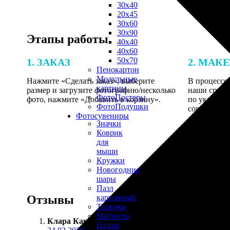
30х40
20х45
30х60
30х90
Этапы работы
40х40
40х60
50х70
1. ЗАКАЗ
2. МАК
Пенокартон
Модульные
Нажмите «Сделать заказ», выберите
В процессе 
картины
размер и загрузите фотографию/несколько
наши специ
ФотоПостеры
фото, нажмите «Добавить в корзину».
по указанно
ФотоПодушки
согласовани
Фотоcувениры
Значки
Коврик
для
мыши
Кружки
Новогодние
шары
Пазл
Отзывы
картонный
Тарелки
Магниты
Клара Карасёва
:
Пазлы