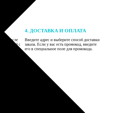
4. ДОСТАВКА И ОПЛАТА
той. После
Введите адрес и выберите способ доставки
 на email с
заказа. Если у вас есть промокод, введите
вим заказ
его в специальное поле для промокода.
мером для