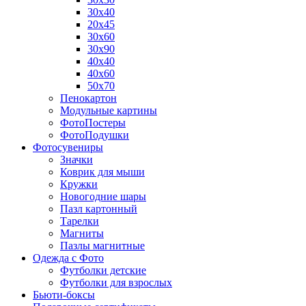
30х40
20х45
30х60
30х90
40х40
40х60
50х70
Пенокартон
Модульные картины
ФотоПостеры
ФотоПодушки
Фотоcувениры
Значки
Коврик для мыши
Кружки
Новогодние шары
Пазл картонный
Тарелки
Магниты
Пазлы магнитные
Одежда с Фото
Футболки детские
Футболки для взрослых
Бьюти-боксы