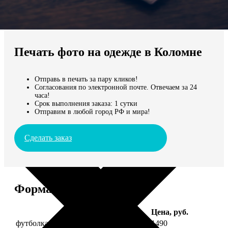
Не нашли Ваш город?
Мы доставляем по всему миру
Печать фото на одежде в Коломне
Продолжить без города
Отправь в печать за пару кликов!
Согласования по электронной почте. Отвечаем за 24
часа!
Срок выполнения заказа: 1 сутки
Отправим в любой город РФ и мира!
Сделать заказ
Форматы и цены
Услуга
Цена, руб.
футболка детская с фото рост 118 см
1490