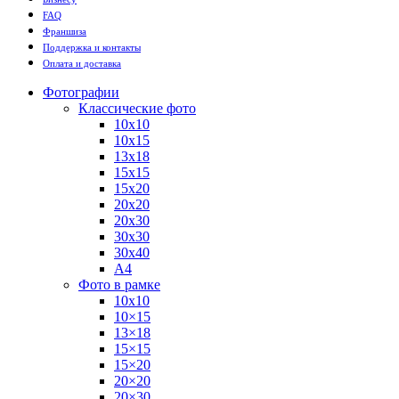
FAQ
Франшиза
Поддержка и контакты
Оплата и доставка
Фотографии
Классические фото
10х10
10х15
13х18
15х15
15х20
20х20
20х30
30х30
30х40
А4
Фото в рамке
10х10
10×15
13×18
15×15
15×20
20×20
20×30