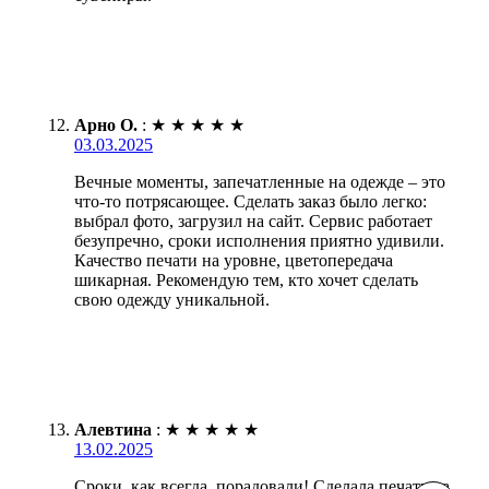
Арно О.
:
★
★
★
★
★
03.03.2025
Вечные моменты, запечатленные на одежде – это
что-то потрясающее. Сделать заказ было легко:
выбрал фото, загрузил на сайт. Сервис работает
безупречно, сроки исполнения приятно удивили.
Качество печати на уровне, цветопередача
шикарная. Рекомендую тем, кто хочет сделать
свою одежду уникальной.
Алевтина
:
★
★
★
★
★
13.02.2025
Сроки, как всегда, порадовали! Сделала печать на