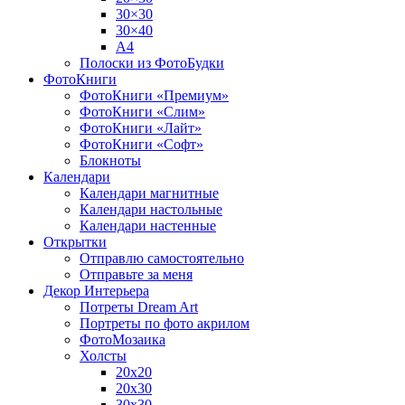
30×30
30×40
A4
Полоски из ФотоБудки
ФотоКниги
ФотоКниги «Премиум»
ФотоКниги «Слим»
ФотоКниги «Лайт»
ФотоКниги «Софт»
Блокноты
Календари
Календари магнитные
Календари настольные
Календари настенные
Открытки
Отправлю самостоятельно
Отправьте за меня
Декор Интерьера
Потреты Dream Art
Портреты по фото акрилом
ФотоМозаика
Холсты
20х20
20х30
30х30