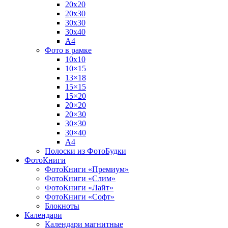
20х20
20х30
30х30
30х40
А4
Фото в рамке
10х10
10×15
13×18
15×15
15×20
20×20
20×30
30×30
30×40
A4
Полоски из ФотоБудки
ФотоКниги
ФотоКниги «Премиум»
ФотоКниги «Слим»
ФотоКниги «Лайт»
ФотоКниги «Софт»
Блокноты
Календари
Календари магнитные