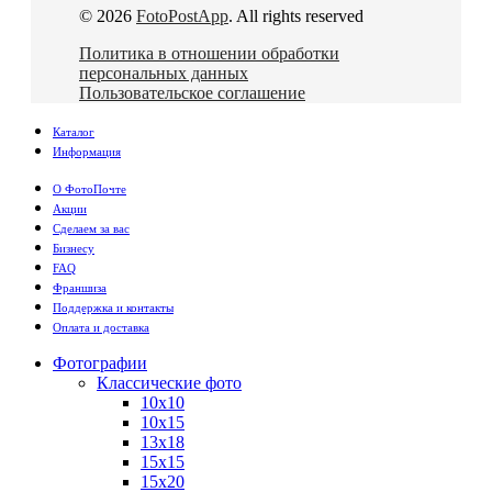
© 2026
FotoPostApp
. All rights reserved
Политика в отношении обработки
персональных данных
Пользовательское соглашение
Каталог
Информация
О ФотоПочте
Акции
Сделаем за вас
Бизнесу
FAQ
Франшиза
Поддержка и контакты
Оплата и доставка
Фотографии
Классические фото
10х10
10х15
13х18
15х15
15х20