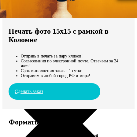
Не нашли Ваш город?
Мы доставляем по всему миру
Печать фото 15х15 с рамкой в
Продолжить без города
Коломне
Отправь в печать за пару кликов!
Согласования по электронной почте. Отвечаем за 24
часа!
Срок выполнения заказа: 1 сутки
Отправим в любой город РФ и мира!
Сделать заказ
Форматы и цены
Услуга
Цена, руб.