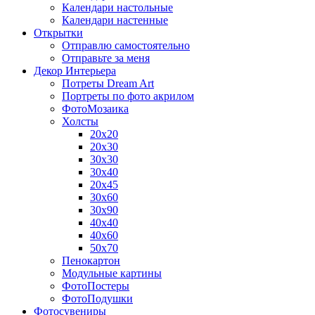
Календари настольные
Календари настенные
Открытки
Отправлю самостоятельно
Отправьте за меня
Декор Интерьера
Потреты Dream Art
Портреты по фото акрилом
ФотоМозаика
Холсты
20х20
20х30
30х30
30х40
20х45
30х60
30х90
40х40
40х60
50х70
Пенокартон
Модульные картины
ФотоПостеры
ФотоПодушки
Фотоcувениры